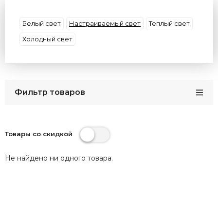
Материал плафона
Материал основания
Форма
Декор
Цвет плафона
Умные
Белый свет
Настраиваемый свет
Теплый свет
Цвет арматуры
Потолки
Размер
Холодный свет
Бренды
Кол-во плафонов
Цвет света
Страна
Фильтр товаров
Товары со скидкой
Не найдено ни одного товара.