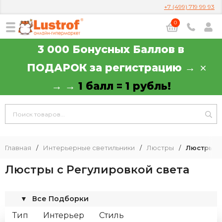
+7 (499) 719 99 93
0
3 000 Бонусных Баллов в
ПОДАРОК за регистрацию →
→ →
1 балл = 1 рубль!
Главная
/
Интерьерные светильники
/
Люстры
/
Люстры с
Люстры с Регулировкой света
▼
Все Подборки
Тип
Интерьер
Стиль