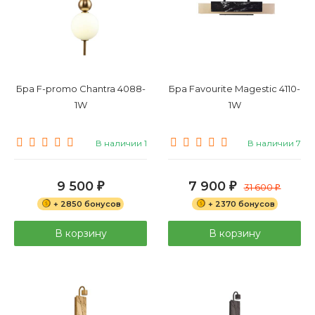
Бра F-promo Chantra 4088-
Бра Favourite Magestic 4110-
1W
1W
В наличии 1
В наличии 7
9 500
7 900
₽
₽
31 600
₽
+ 2850 бонусов
+ 2370 бонусов
В корзину
В корзину