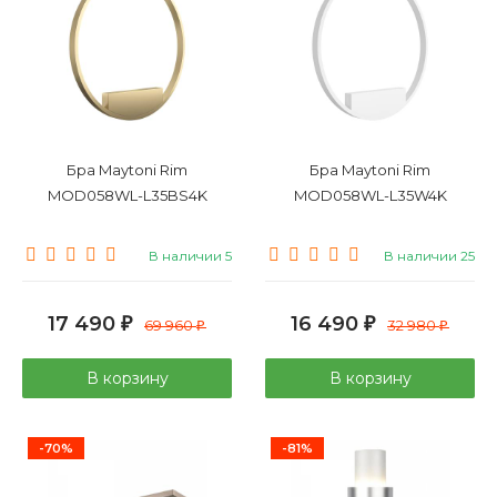
Бра Maytoni Rim
Бра Maytoni Rim
MOD058WL-L35BS4K
MOD058WL-L35W4K
В наличии 5
В наличии 25
17 490
16 490
₽
69 960
₽
32 980
₽
₽
В корзину
В корзину
-70%
-81%