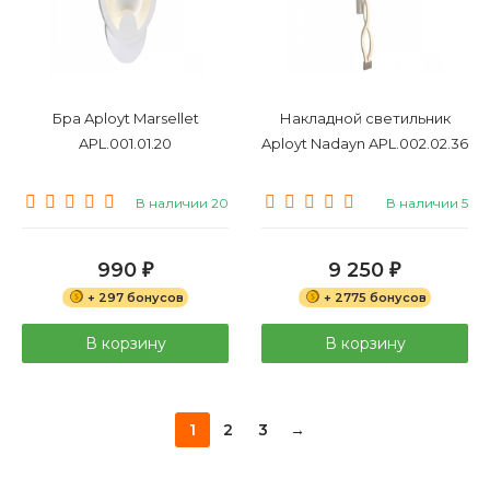
Бра Aployt Marsellet
Накладной светильник
APL.001.01.20
Aployt Nadayn APL.002.02.36
В наличии 20
В наличии 5
990
9 250
₽
₽
+ 297 бонусов
+ 2775 бонусов
В корзину
В корзину
1
2
3
→