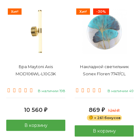
Хит!
Хит!
-30%
Бра Maytoni Axis
Накладной светильник
MOD106WL-L10G3K
Sonex Floren 7747/CL
В наличии 198
В наличии 49
10 560
869
₽
₽
1 241
₽
+ 261 бонусов
В корзину
В корзину