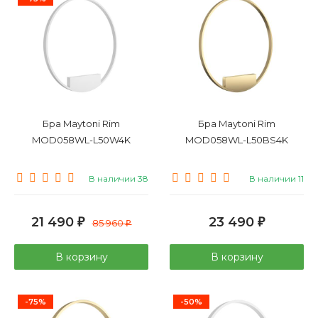
Бра Maytoni Rim
Бра Maytoni Rim
MOD058WL-L50W4K
MOD058WL-L50BS4K
В наличии 38
В наличии 11
21 490
23 490
₽
85 960
₽
₽
В корзину
В корзину
-75%
-50%