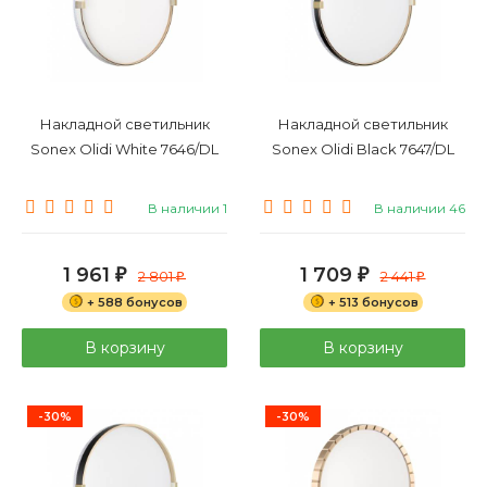
Накладной светильник
Накладной светильник
Sonex Olidi White 7646/DL
Sonex Olidi Black 7647/DL
В наличии 1
В наличии 46
1 961
1 709
₽
2 801
₽
2 441
₽
₽
+ 588 бонусов
+ 513 бонусов
В корзину
В корзину
-30%
-30%