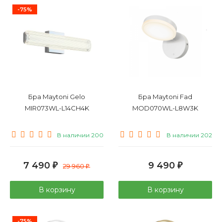
-75%
Бра Maytoni Gelo
Бра Maytoni Fad
MIR073WL-L14CH4K
MOD070WL-L8W3K
В наличии 200
В наличии 202
7 490
9 490
₽
29 960
₽
₽
В корзину
В корзину
-75%