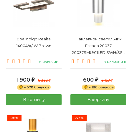
Бра Indigo Realta
Накладной светильник
14004/A/1W Brown
Escada 20037
20037SMU/01LED SWH/SSL
В наличии 11
В наличии 11
1 900
600
₽
6 333
₽
3 157
₽
₽
+ 570 бонусов
+ 180 бонусов
В корзину
В корзину
-81%
-73%