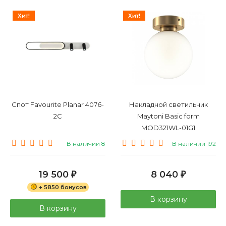
Хит!
Хит!
Спот Favourite Planar 4076-
Накладной светильник
2C
Maytoni Basic form
MOD321WL-01G1
В наличии 8
В наличии 192
19 500
8 040
₽
₽
+ 5850 бонусов
В корзину
В корзину