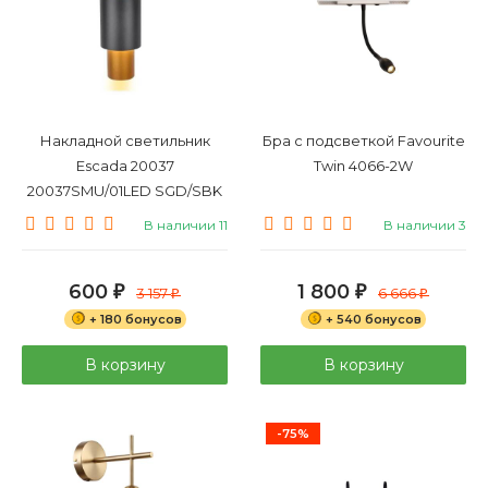
Накладной светильник
Бра с подсветкой Favourite
Escada 20037
Twin 4066-2W
20037SMU/01LED SGD/SBK
В наличии 11
В наличии 3
600
1 800
₽
3 157
₽
6 666
₽
₽
+ 180 бонусов
+ 540 бонусов
В корзину
В корзину
-75%