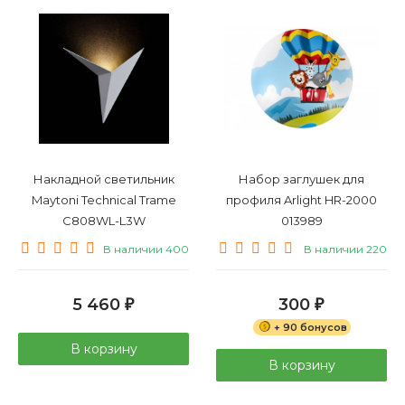
Накладной светильник
Набор заглушек для
Maytoni Technical Trame
профиля Arlight HR-2000
C808WL-L3W
013989
В наличии 400
В наличии 220
5 460
300
₽
₽
+ 90 бонусов
В корзину
В корзину