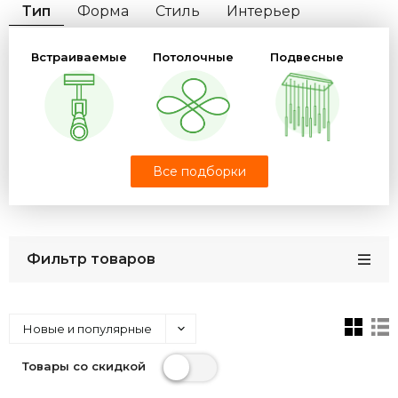
Тип
Форма
Стиль
Интерьер
Защита (IP)
Цвет плафона
Цвет арматуры
Встраиваемые
Потолочные
Подвесные
Цвет свечения
Материал
Бренд
Настенные
Панели
Профильные
Все подборки
Фильтр товаров
Трековые
Новые и популярные
Товары со скидкой