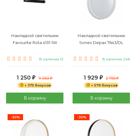
Накладной светильник
Накладной светильник
Favourite Rota 4131-1W
Sonex Depax 7643/DL
В наличии 12
В наличии 246
1 250
1 929
₽
11 363
₽
2 755
₽
₽
+ 375 бонусов
+ 579 бонусов
В корзину
В корзину
-30%
-30%