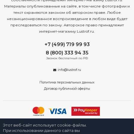
Материалы опубликованные на сайте, в том числе фотографии и
текст охраняются законом об авторском праве. Любое
несанкционированное воспроизведение в любом виде будет
преследоваться по закону. Авторское право принадлежит
интернет-магазину Lustrof.ru.
+7 (499) 719 99 93
8 (800) 333 94 35
Звонок бесплатный по РФ
info@lustrof.ru
Политика персональных данных
Договор публичной оферты
2008-2026 © Интернет-магазин светильников «Люстроф» в Москве -
Этот веб-сайт использует cookie-файлы.
приборы освещения для дома и улицы от производителя с доставкой
по России. Все права защищены.
При использовании данного сайта вы