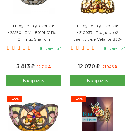
Нарушена упаковка!
Нарушена упаковка!
<25590> OML-80101-01 Бра
<310037> Подвесной
Omnilux Shanklin
светильник Velante 830-
806-02
В наличии 1
В наличии 1
3 813
12 070
₽
12 710
₽
21 946
₽
₽
В корзину
В корзину
-45%
-45%