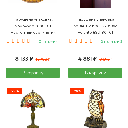
Нарушена упаковка!
Нарушена упаковка!
<150543> 818-801-01
<804813> Бра E27, 60W
Настенный светильник
Velante 893-801-01
Velante
В наличии 1
В наличии 2
8 133
4 881
₽
14 788
₽
8 875
₽
₽
В корзину
В корзину
-70%
-70%