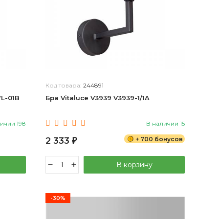
Код товара:
244891
L-01B
Бра Vitaluce V3939 V3939-1/1A
ичии 198
В наличии 15
2 333
+ 700 бонусов
₽
В корзину
-30%