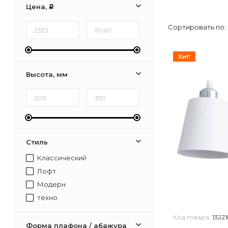
Цена,
Р
Сортировать по:
Хит!
Высота, мм
Стиль
Классический
Лофт
Модерн
техно
Код товара:
13221
Форма плафона / абажура