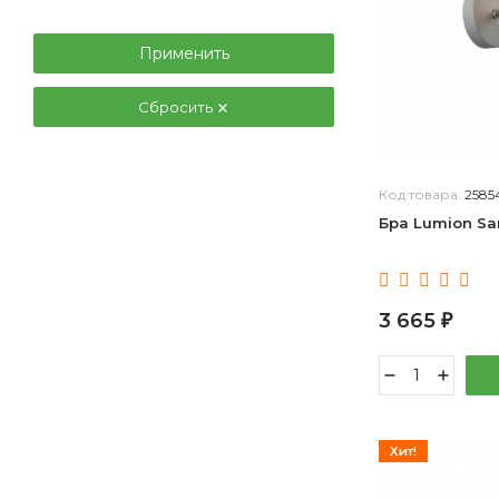
Применить
Сбросить
Код товара:
2585
Бра Lumion Sa
3 665
₽
Хит!