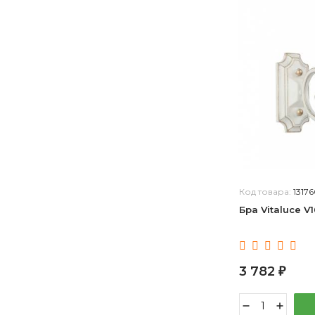
Код товара:
1317
Бра Vitaluce V
3 782
₽