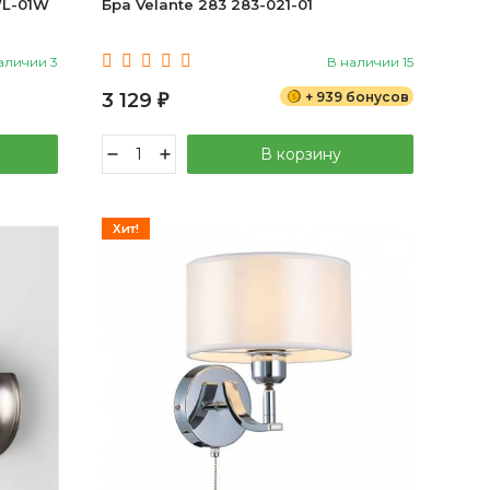
WL-01W
Бра Velante 283 283-021-01
аличии 3
В наличии 15
3 129
+ 939 бонусов
₽
В корзину
Хит!