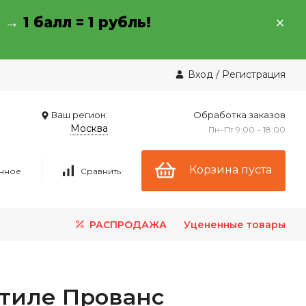
→ →
1 балл = 1 рубль!
Вход
/
Регистрация
Ваш регион:
Обработка заказов
Москва
Пн–Пт 9:00 – 18:00
Корзина пуста
нное
Сравнить
РАСПРОДАЖА
Уцененные товары
стиле Прованс