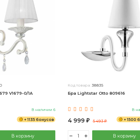
60
Код товара:
38835
1679 V1679-0/1A
Бра Lightstar Otto 809616
В наличии 6
В н
+ 1135 бонусов
4 999
+ 1500 
₽
5 493
₽
В корзину
В корзину