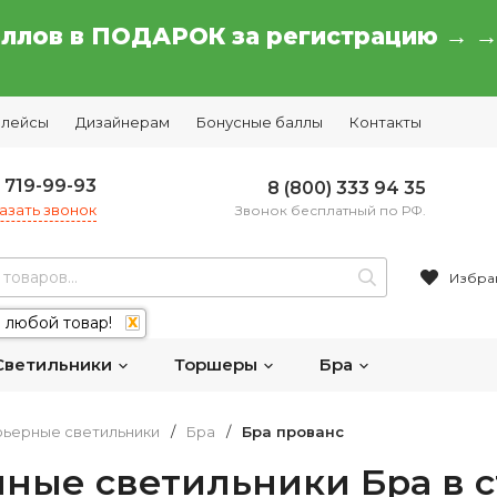
аллов в ПОДАРОК за регистрацию → 
плейсы
Дизайнерам
Бонусные баллы
Контакты
) 719-99-93
8 (800) 333 94 35
азать звонок
Звонок бесплатный по РФ.
Избра
 любой товар!
X
Светильники
Торшеры
Бра
ьерные светильники
/
Бра
/
Бра прованс
ные светильники Бра в 