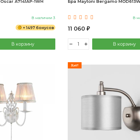
 Oscar A7141AP-1WH
Бра Maytoni Bergamo MOD613
В наличии 3
В н
+ 1497 бонусов
11 060
₽
В корзину
В корзину
Хит!