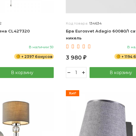
2
Код товара:
134634
вена CL427320
Бра Eurosvet Adagio 60080/1 са
никель
В наличии 59
В на
+ 2397 бонусов
3 980
+ 1194
₽
В корзину
В корзину
Хит!