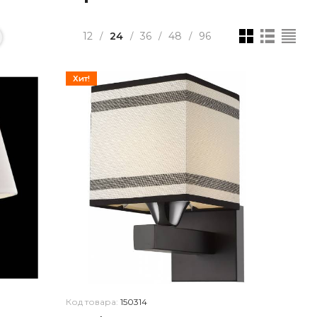
12
24
36
48
96
/
/
/
/
Хит!
Код товара:
150314