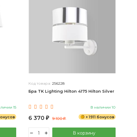
Код товара:
256228
Бра TK Lighting Hilton 4175 Hilton Silver
аличии 15
В наличии 10
бонусов
6 370
+ 1911 бонусов
₽
9 100
₽
В корзину