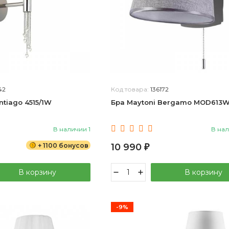
42
Код товара:
136172
ntiago 4515/1W
Бра Maytoni Bergamo MOD613W
В наличии 1
В нал
+ 1100 бонусов
10 990
₽
В корзину
В корзину
-9%