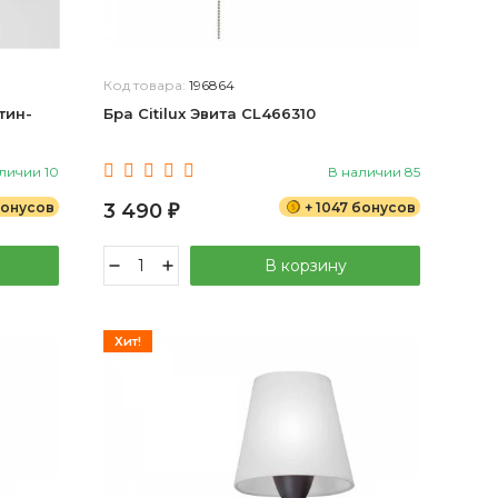
Код товара:
196864
тин-
Бра Citilux Эвита CL466310
личии 10
В наличии 85
 бонусов
3 490
+ 1047 бонусов
₽
В корзину
Хит!