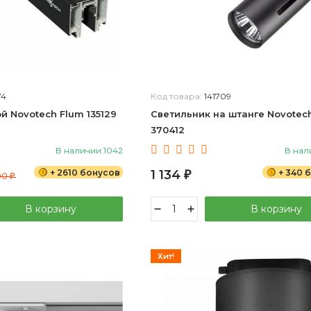
74
Код товара:
141709
й Novotech Flum 135129
Светильник на штанге Novotech
370412
В наличии 1042
В нал
+ 2610 бонусов
1 134
+ 340 
00
₽
₽
В корзину
В корзину
Хит!