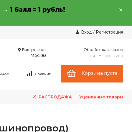
→ →
1 балл = 1 рубль!
Вход
/
Регистрация
Ваш регион:
Обработка заказов
Москва
Пн–Пт 9:00 – 18:00
Корзина пуста
нное
Сравнить
РАСПРОДАЖА
Уцененные товары
(шинопровод)