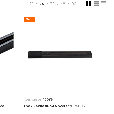
12
24
36
48
96
/
/
/
/
Хит!
Код товара:
105419
cal
Трек накладной Novotech 135003