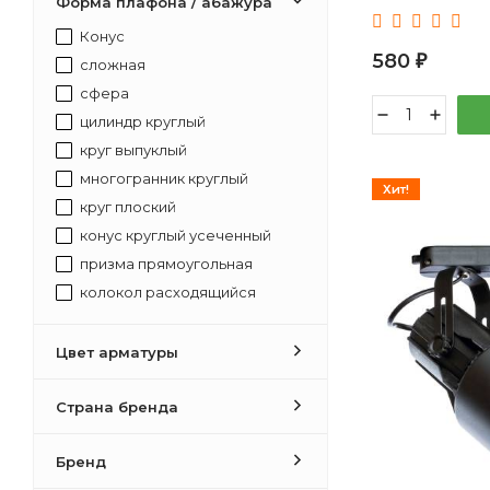
Форма плафона / абажура
Конус
580
₽
сложная
сфера
цилиндр круглый
круг выпуклый
многогранник круглый
Хит!
круг плоский
конус круглый усеченный
призма прямоугольная
колокол расходящийся
полусфера
прямоугольник плоский
Цвет арматуры
конус круглый
прямоугольник выпуклый
Страна бренда
квадрат плоский
Бренд
куб