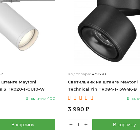
62
Код товара:
439330
 штанге Maytoni
Светильник на штанге Maytoni
us S TR020-1-GU10-W
Technical Yin TR084-1-15W4K-B
В наличии 400
В нал
3 990
₽
В корзину
В корзину