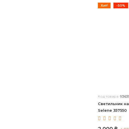
Хит!
-50%
Код товара:
9363
Светильник на
Selene 357550
₽