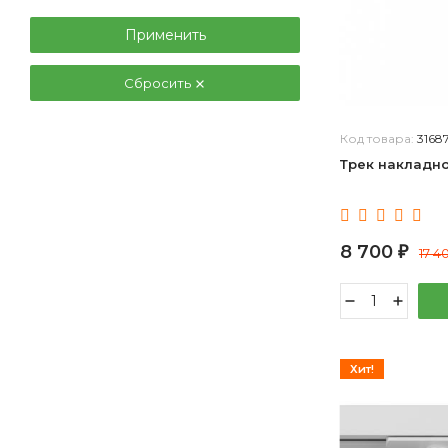
Применить
Сбросить
Код товара:
3168
Трек накладно
8 700
₽
17 4
Хит!