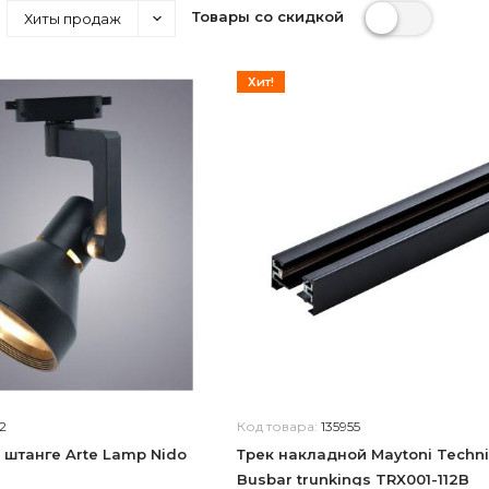
Товары со скидкой
Хиты продаж
Хит!
2
Код товара:
135955
 штанге Arte Lamp Nido
Трек накладной Maytoni Techni
Busbar trunkings TRX001-112B