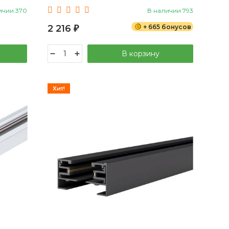
ичии 370
В наличии 793
2 216
+ 665 бонусов
₽
В корзину
Хит!