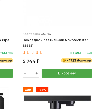
Код товара:
369457
 Pipe
Накладной светильник Novotech Iter
358851
ичии 485
В наличии 301
бонусов
5 744
+ 1723 бонусов
₽
В корзину
Хит!
-62%