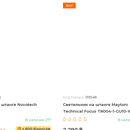
Хит!
5
Код товара:
135948
 штанге Novotech
Светильник на штанге Maytoni
Technical Focus TR004-1-GU10-
В наличии 277
В нал
+ 600 бонусов
₽