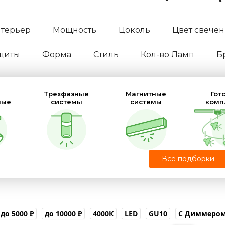
терьер
Мощность
Цоколь
Цвет свече
ащиты
Форма
Стиль
Кол-во Ламп
Б
Трехфазные
Магнитные
Гот
ные
системы
системы
комп
Все подборки
мые
LED
Ультратонкие
до 5000 ₽
до 10000 ₽
4000К
LED
GU10
С Диммеро