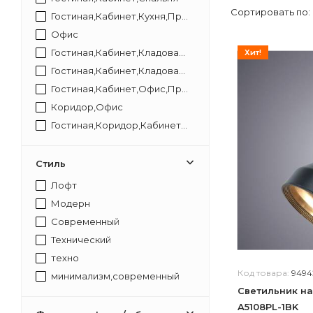
Сортировать по:
Гостиная,Кабинет,Кухня,Прихожая,Спальня
Офис
Гостиная,Кабинет,Кладовая,Коридор,Прихожая,Спальня
Хит!
Гостиная,Кабинет,Кладовая,Коридор,Прихожая,Спальня,Туалет
Гостиная,Кабинет,Офис,Прихожая,Спальня
Коридор,Офис
Гостиная,Коридор,Кабинет,Прихожая,Спальня
Кладовая,Коридор
Гостиная,Кабинет,Коридор,Офис,Прихожая,Спальня
Стиль
Коридор,Лестница,Офис
Лофт
Кладовая,Коридор,Офис,Туалет
Модерн
Кладовая,Коридор,Офис,Туале
Современный
Технический
техно
Код товара:
9494
минимализм,современный
Светильник на
A5108PL-1BK