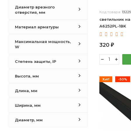
цилиндр овальный
Диаметр врезного
пирамида квадратная
Код товара:
1322
отверстия, мм
призма квадратная
светильник на
колокол прямой
A6252PL-1BK
Материал арматуры
пирамида многоугольная
бипирамида многоугольная
Максимальная мощность,
320
₽
конус двойной
W
треугольник плоский
призма треугольная
Степень защиты, IP
Высота, мм
Хит!
-50%
Длина, мм
Ширина, мм
Диаметр, мм