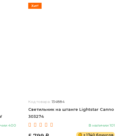
Хит!
Код товара:
134884
Светильник на штанге Lightstar Canno
W
303274
ичии 400
В наличии 101
+ 1740 бонусов
₽