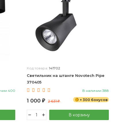
Код товара:
141702
Светильник на штанге Novotech Pipe
370405
ичии 400
В наличии 388
1 000
+ 300 бонусов
₽
2 631
₽
В корзину