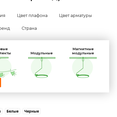
ния
Цвет плафона
Цвет арматуры
ренд
Страна
овые
Магнитные
лекты
Модульные
модульные
м
Белые
Черные