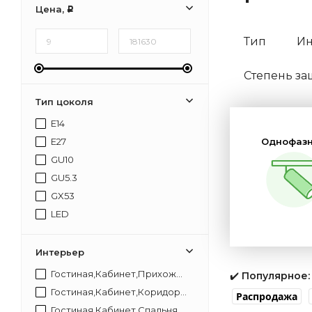
Цена,
Р
Тип
Ин
Степень з
Тип цоколя
E14
E27
Однофаз
GU10
GU5.3
GX53
LED
Диммируе
Интерьер
Гостиная,Кабинет,Прихожая,Спальня
✔️
Популярное:
Гостиная,Кабинет,Коридор,Прихожая,Спальня
Распродажа
Гостиная,Кабинет,Спальня