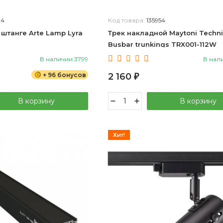
94
Код товара:
135954
 штанге Arte Lamp Lyra
Трек накладной Maytoni Techni
Busbar trunkings TRX001-112W
В наличии 3799
В нал
+ 96 бонусов
2 160
₽
В корзину
В корзину
Хит!