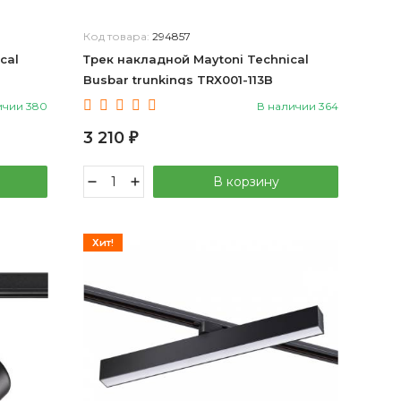
Код товара:
294857
cal
Трек накладной Maytoni Technical
Busbar trunkings TRX001-113B
ичии 380
В наличии 364
3 210
₽
В корзину
Хит!