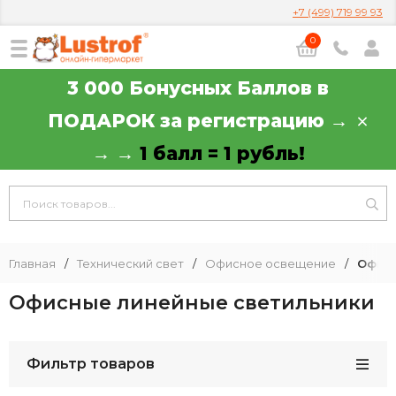
+7 (499) 719 99 93
0
3 000 Бонусных Баллов в
ПОДАРОК за регистрацию →
→ →
1 балл = 1 рубль!
Главная
/
Технический свет
/
Офисное освещение
/
Офисн
Офисные линейные светильники
Фильтр товаров