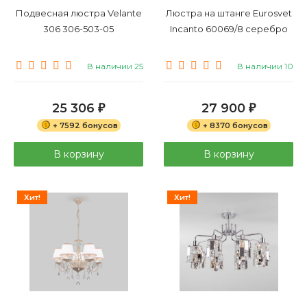
Подвесная люстра Velante
Люстра на штанге Eurosvet
306 306-503-05
Incanto 60069/8 серебро
В наличии 25
В наличии 10
25 306
27 900
₽
₽
+ 7592 бонусов
+ 8370 бонусов
В корзину
В корзину
Хит!
Хит!