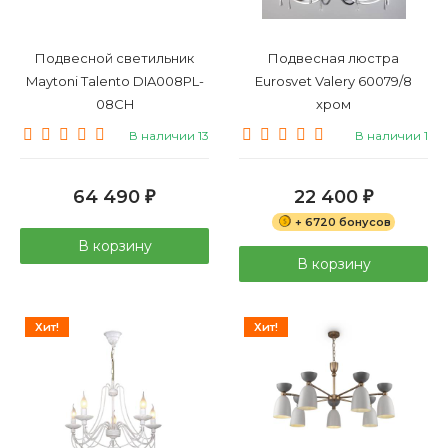
Подвесной светильник
Подвесная люстра
Maytoni Talento DIA008PL-
Eurosvet Valery 60079/8
08CH
хром
В наличии 13
В наличии 1
64 490
22 400
₽
₽
+ 6720 бонусов
В корзину
В корзину
Хит!
Хит!