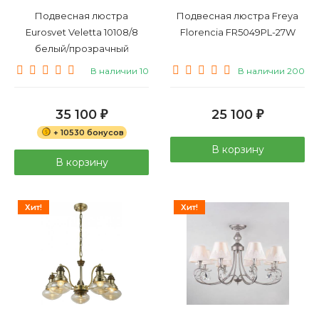
Подвесная люстра
Подвесная люстра Freya
Eurosvet Veletta 10108/8
Florencia FR5049PL-27W
белый/прозрачный
хрусталь Strotskis
В наличии 10
В наличии 200
35 100
25 100
₽
₽
+ 10530 бонусов
В корзину
В корзину
Хит!
Хит!