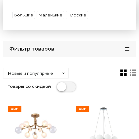
Форма
Цвет плафона
Цвет свечения
Потолки
Цоколь
Материал плафона
Большие
Маленькие
Плоские
Размер
Бренд
Фильтр товаров
Новые и популярные
Товары со скидкой
Хит!
Хит!