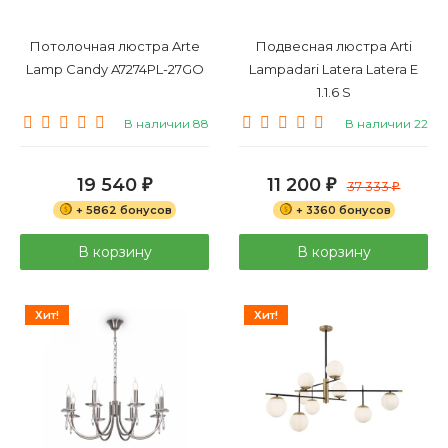
Потолочная люстра Arte
Подвесная люстра Arti
Lamp Candy A7274PL-27GO
Lampadari Latera Latera E
1.1.6 S
В наличии 88
В наличии 22
19 540
11 200
₽
₽
37 333
₽
+ 5862 бонусов
+ 3360 бонусов
В корзину
В корзину
Хит!
Хит!