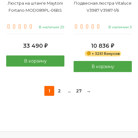
Люстра на штанге Maytoni
Подвесная люстра Vitaluce
Fortano MOD089PL-06BS
V3987 V3987-1/6
В наличии 29
В наличии 3
33 490
10 836
₽
₽
+ 3251 бонусов
В корзину
В корзину
1
2
...
27
→