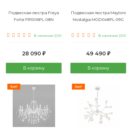
Подвесная люстра Freya
Подвесная люстра Maytoni
Forte FR1006PL-08N
Nostalgia MOD048PL-09G
В наличии 200
В наличии 200
28 090
49 490
₽
₽
В корзину
В корзину
Хит!
Хит!