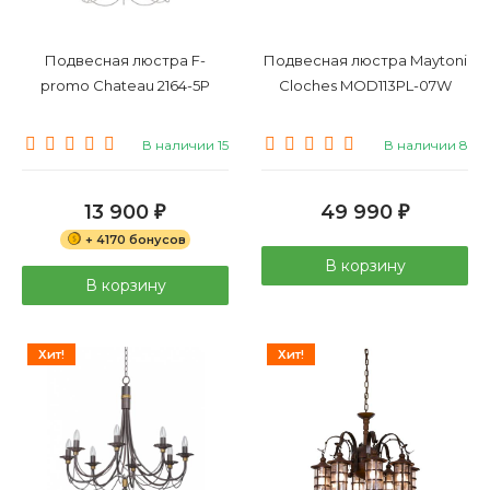
Подвесная люстра F-
Подвесная люстра Maytoni
promo Chateau 2164-5P
Cloches MOD113PL-07W
В наличии 15
В наличии 8
13 900
49 990
₽
₽
+ 4170 бонусов
В корзину
В корзину
Хит!
Хит!