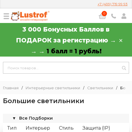
+7 (499) 719 99 93
0
3 000 Бонусных Баллов в
ПОДАРОК за регистрацию →
→ →
1 балл = 1 рубль!
Главная
/
Интерьерные светильники
/
Светильники
/
Боль
Большие светильники
▼
Все Подборки
Тип
Интерьер
Стиль
Защита (IP)