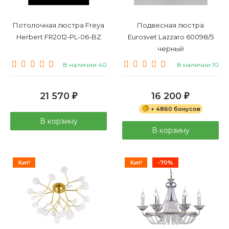
Потолочная люстра Freya
Подвесная люстра
Herbert FR2012-PL-06-BZ
Eurosvet Lazzaro 60098/5
черный
В наличии 40
В наличии 10
21 570
16 200
₽
₽
+ 4860 бонусов
В корзину
В корзину
Хит!
Хит!
-70%