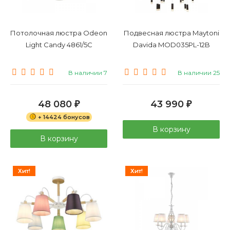
Потолочная люстра Odeon
Подвесная люстра Maytoni
Light Candy 4861/5C
Davida MOD035PL-12B
В наличии 7
В наличии 25
48 080
43 990
₽
₽
+ 14424 бонусов
В корзину
В корзину
Хит!
Хит!