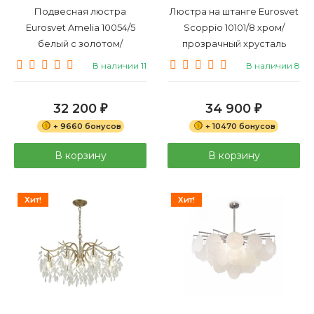
Подвесная люстра
Люстра на штанге Eurosvet
Eurosvet Amelia 10054/5
Scoppio 10101/8 хром/
белый с золотом/
прозрачный хрусталь
прозрачный хрусталь
Strotskis
В наличии 11
В наличии 8
Strotskis
32 200
34 900
₽
₽
+ 9660 бонусов
+ 10470 бонусов
В корзину
В корзину
Хит!
Хит!