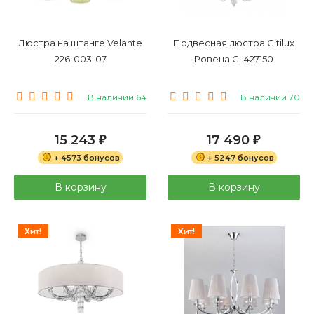
Люстра на штанге Velante
Подвесная люстра Citilux
226-003-07
Ровена CL427150
В наличии 64
В наличии 70
15 243
17 490
₽
₽
+ 4573 бонусов
+ 5247 бонусов
В корзину
В корзину
Хит!
Хит!