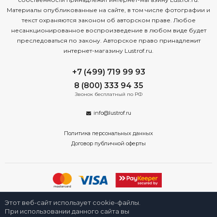
Материалы опубликованные на сайте, в том числе фотографии и
текст охраняются законом об авторском праве. Любое
несанкционированное воспроизведение в любом виде будет
преследоваться по закону. Авторское право принадлежит
интернет-магазину Lustrof.ru.
+7 (499) 719 99 93
8 (800) 333 94 35
Звонок бесплатный по РФ
info@lustrof.ru
Политика персональных данных
Договор публичной оферты
2008-2026 © Интернет-магазин светильников «Люстроф» в Москве -
Этот веб-сайт использует cookie-файлы.
приборы освещения для дома и улицы от производителя с доставкой
по России. Все права защищены.
При использовании данного сайта вы