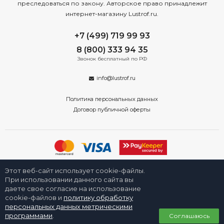
преследоваться по закону. Авторское право принадлежит
интернет-магазину Lustrof.ru.
+7 (499) 719 99 93
8 (800) 333 94 35
Звонок бесплатный по РФ
info@lustrof.ru
Политика персональных данных
Договор публичной оферты
2008-2026 © Интернет-магазин светильников «Люстроф» в Москве -
Этот веб-сайт использует cookie-файлы.
приборы освещения для дома и улицы от производителя с доставкой
по России. Все права защищены.
При использовании данного сайта вы
даете свое согласие на использование
cookie-файлов и
политику обработку
персональных данных метрическими
0
программами
.
Соглашаюсь