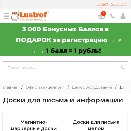
+7 (499) 719 99 93
0
3 000 Бонусных Баллов в
ПОДАРОК за регистрацию →
→ →
1 балл = 1 рубль!
Главная
/
Офис и канцелярия
/
Демооборудование
/
Доск
Доски для письма и информации
Магнитно-
Доски для письма
маркерные доски
мелом