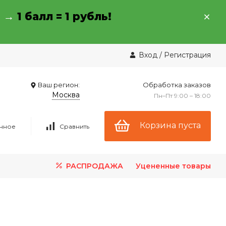
→ →
1 балл = 1 рубль!
Вход
/
Регистрация
Ваш регион:
Обработка заказов
Москва
Пн–Пт 9:00 – 18:00
Корзина пуста
нное
Сравнить
РАСПРОДАЖА
Уцененные товары