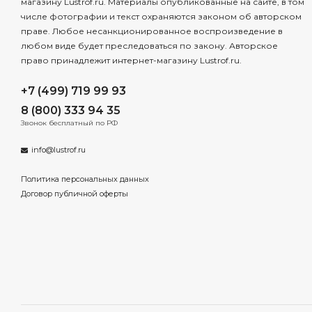
магазину Lustrof.ru. Материалы опубликованные на сайте, в том
числе фотографии и текст охраняются законом об авторском
праве. Любое несанкционированное воспроизведение в
любом виде будет преследоваться по закону. Авторское
право принадлежит интернет-магазину Lustrof.ru.
+7 (499) 719 99 93
8 (800) 333 94 35
Звонок бесплатный по РФ
info@lustrof.ru
Политика персональных данных
Договор публичной оферты