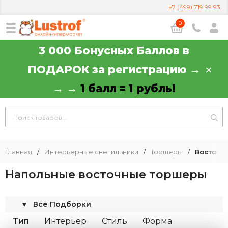
+7 (499) 719 99 93
0
3 000 Бонусных Баллов в
ПОДАРОК за регистрацию →
→ →
1 балл = 1 рубль!
Главная
/
Интерьерные светильники
/
Торшеры
/
Восточн
Напольные восточные торшеры
▼
Все Подборки
Тип
Интерьер
Стиль
Форма