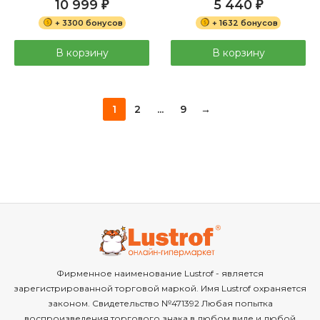
10 999
5 440
₽
₽
+ 3300 бонусов
+ 1632 бонусов
В корзину
В корзину
1
2
...
9
→
Фирменное наименование Lustrof - является
зарегистрированной торговой маркой. Имя Lustrof охраняется
законом. Свидетельство №471392 Любая попытка
воспроизведения торгового знака в любом виде и любой