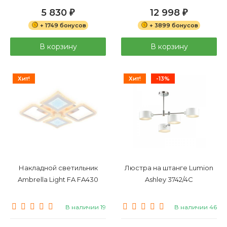
5 830
12 998
₽
₽
+ 1749 бонусов
+ 3899 бонусов
В корзину
В корзину
Хит!
Хит!
-13%
Накладной светильник
Люстра на штанге Lumion
Ambrella Light FA FA430
Ashley 3742/4C
В наличии 19
В наличии 46