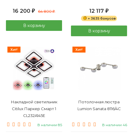
16 200
12 117
₽
64 800
₽
₽
+ 3635 бонусов
В корзину
В корзину
Хит!
Хит!
Накладной светильник
Потолочная люстра
Citilux Паркер Смарт 1
Lumion Sanata 8116/4C
CL232A145E
В наличии 85
В наличии 46