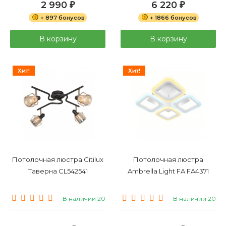
2 990
6 220
₽
₽
+ 897 бонусов
+ 1866 бонусов
В корзину
В корзину
Хит!
Хит!
Потолочная люстра Citilux
Потолочная люстра
Таверна CL542541
Ambrella Light FA FA4371
В наличии 20
В наличии 20