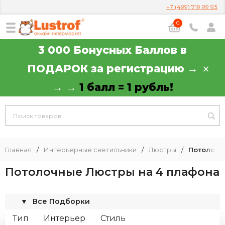
+7 (499) 719 99 93
0
3 000 Бонусных Баллов в
ПОДАРОК за регистрацию →
→ →
1 балл = 1 рубль!
Главная
/
Интерьерные светильники
/
Люстры
/
Потолочн
Потолочные Люстры на 4 плафона
▼
Все Подборки
Тип
Интерьер
Стиль