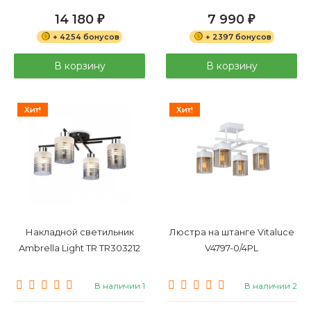
14 180
7 990
₽
₽
+ 4254 бонусов
+ 2397 бонусов
В корзину
В корзину
Хит!
Хит!
Накладной светильник
Люстра на штанге Vitaluce
Ambrella Light TR TR303212
V4797-0/4PL
В наличии 1
В наличии 2