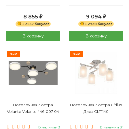
8 855
9 094
₽
₽
+ 2657 бонусов
+ 2728 бонусов
В корзину
В корзину
Хит!
Хит!
Потолочная люстра
Потолочная люстра Citilux
Velante Velante 446-007-04
Диез CL111140
В наличии 3
В наличии 81