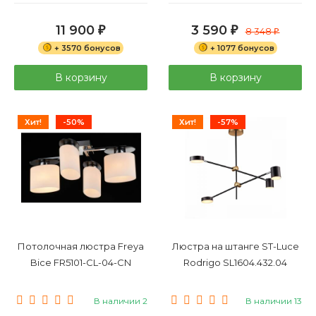
11 900
3 590
₽
₽
8 348
₽
+ 3570 бонусов
+ 1077 бонусов
В корзину
В корзину
Хит!
-50%
Хит!
-57%
Потолочная люстра Freya
Люстра на штанге ST-Luce
Bice FR5101-CL-04-CN
Rodrigo SL1604.432.04
В наличии 2
В наличии 13