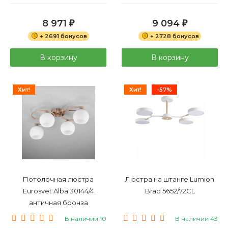
8 971
9 094
₽
₽
+ 2691 бонусов
+ 2728 бонусов
В корзину
В корзину
Хит!
Хит!
-57%
Потолочная люстра
Люстра на штанге Lumion
Eurosvet Alba 30144/4
Brad 5652/72CL
античная бронза
В наличии 10
В наличии 43