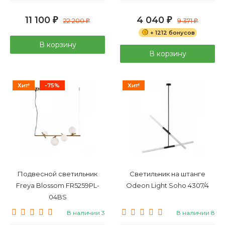
11 100
4 040
₽
22 200
₽
9 371
₽
₽
+ 1212 бонусов
В корзину
В корзину
Хит!
-75%
Хит!
Подвесной светильник
Светильник на штанге
Freya Blossom FR5259PL-
Odeon Light Soho 4307/4
04BS
В наличии 3
В наличии 8