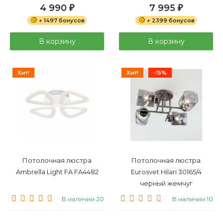
4 990
7 995
₽
₽
+ 1497 бонусов
+ 2399 бонусов
В корзину
В корзину
Хит!
Хит!
-15%
Потолочная люстра
Потолочная люстра
Ambrella Light FA FA4482
Eurosvet Hilari 30165/4
черный жемчуг
В наличии 20
В наличии 10