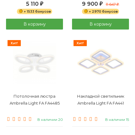
5 110
9 900
₽
₽
11 647
₽
+ 1533 бонусов
+ 2970 бонусов
В корзину
В корзину
Хит!
Хит!
Потолочная люстра
Накладной светильник
Ambrella Light FA FA4485
Ambrella Light FA FA441
В наличии 20
В наличии 15