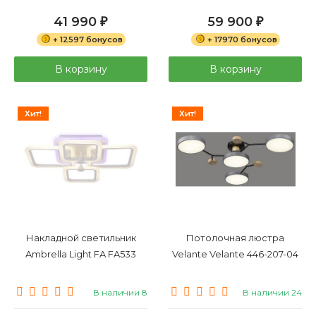
41 990
59 900
₽
₽
+ 12597 бонусов
+ 17970 бонусов
В корзину
В корзину
Хит!
Хит!
Накладной светильник
Потолочная люстра
Ambrella Light FA FA533
Velante Velante 446-207-04
В наличии 8
В наличии 24