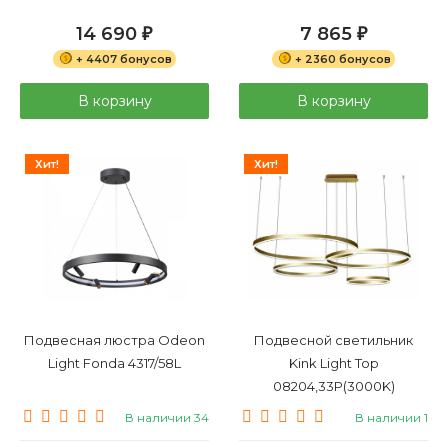
14 690
7 865
₽
₽
+ 4407 бонусов
+ 2360 бонусов
В корзину
В корзину
Хит!
Хит!
Подвесная люстра Odeon
Подвесной светильник
Light Fonda 4317/58L
Kink Light Тор
08204,33P(3000K)
В наличии 34
В наличии 1