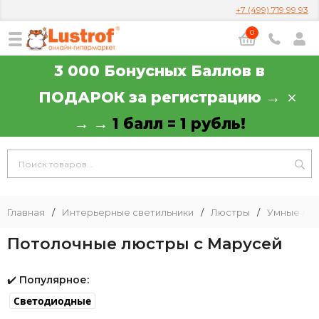
+7 (499) 719 99 93
0
3 000 Бонусных Баллов в
ПОДАРОК за регистрацию →
→ →
1 балл = 1 рубль!
Главная
/
Интерьерные светильники
/
Люстры
/
Умные лю
Потолочные люстры с Марусей
✔️
Популярное:
Светодиодные