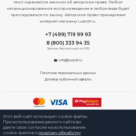
текст охраняются законом об авторском праве. Любое
несанкционированное воспроизведение в любом виде будет
преследоваться по закону. Авторское право принадлежит
интернет-магазину Lustrof.ru.
+7 (499) 719 99 93
8 (800) 333 94 35
Звонок бесплатный по РФ
info@lustrof.ru
Политика персональных данных
Договор публичной оферты
2008-2026 © Интернет-магазин светильников «Люстроф» в Москве -
Этот веб-сайт использует cookie-файлы.
приборы освещения для дома и улицы от производителя с доставкой
по России. Все права защищены.
При использовании данного сайта вы
даете свое согласие на использование
cookie-файлов и
политику обработку