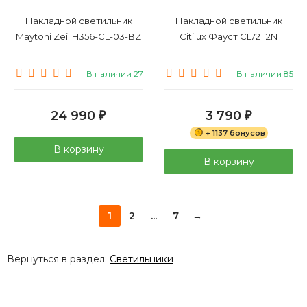
Накладной светильник
Накладной светильник
Maytoni Zeil H356-CL-03-BZ
Citilux Фауст CL72112N
В наличии 27
В наличии 85
24 990
3 790
₽
₽
+ 1137 бонусов
В корзину
В корзину
1
2
...
7
→
Вернуться в раздел:
Светильники