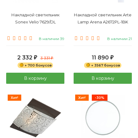
Накладной светильник
Накладной светильник Arte
Sonex Velio 7629/DL
Lamp Arena A2672PL-1BK
В наличии 39
В наличии 21
2 332
11 890
₽
3 331
₽
₽
+ 700 бонусов
+ 3567 бонусов
В корзину
В корзину
Хит!
Хит!
-30%