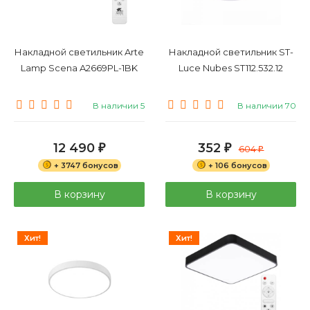
Накладной светильник Arte
Накладной светильник ST-
Lamp Scena A2669PL-1BK
Luce Nubes ST112.532.12
В наличии 5
В наличии 70
12 490
352
₽
₽
604
₽
+ 3747 бонусов
+ 106 бонусов
В корзину
В корзину
Хит!
Хит!