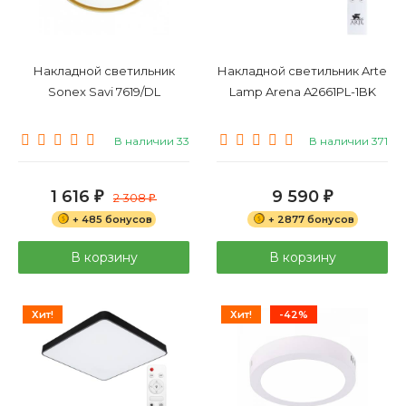
Накладной светильник
Накладной светильник Arte
Sonex Savi 7619/DL
Lamp Arena A2661PL-1BK
В наличии 33
В наличии 371
1 616
9 590
₽
2 308
₽
₽
+ 485 бонусов
+ 2877 бонусов
В корзину
В корзину
Хит!
Хит!
-42%