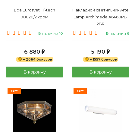
Бра Eurosvet Hi-tech
Накладной светильник Arte
90020/2 хром
Lamp Archimede A6460PL-
2BR
В наличии 10
В наличии 6
6 880
5 190
₽
₽
+ 2064 бонусов
+ 1557 бонусов
В корзину
В корзину
Хит!
Хит!