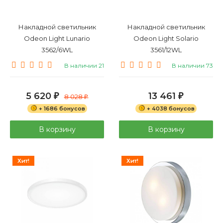
Накладной светильник
Накладной светильник
Odeon Light Lunario
Odeon Light Solario
3562/6WL
3561/12WL
В наличии 21
В наличии 73
5 620
13 461
₽
8 028
₽
₽
+ 1686 бонусов
+ 4038 бонусов
В корзину
В корзину
Хит!
Хит!