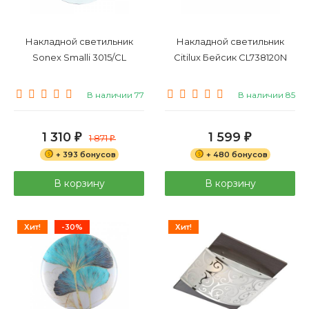
Накладной светильник
Накладной светильник
Sonex Smalli 3015/CL
Citilux Бейсик CL738120N
В наличии 77
В наличии 85
1 310
1 599
₽
1 871
₽
₽
+ 393 бонусов
+ 480 бонусов
В корзину
В корзину
Хит!
-30%
Хит!