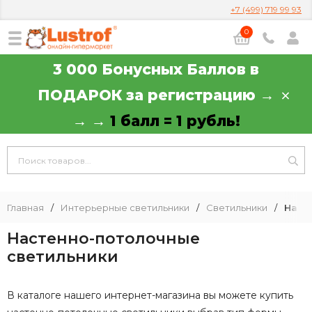
+7 (499) 719 99 93
0
3 000 Бонусных Баллов в
ПОДАРОК за регистрацию →
→ →
1 балл = 1 рубль!
Главная
/
Интерьерные светильники
/
Светильники
/
Наст
Настенно-потолочные
светильники
В каталоге нашего интернет-магазина вы можете купить