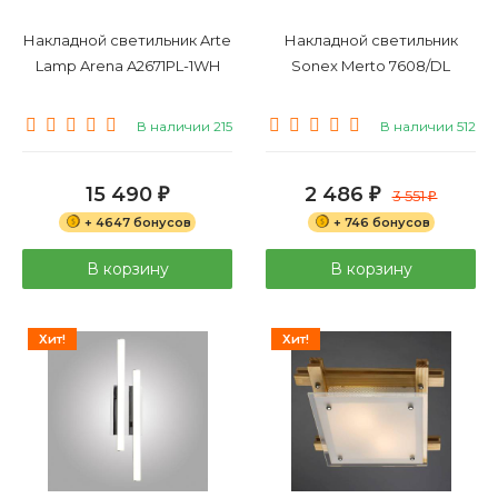
Накладной светильник Arte
Накладной светильник
Lamp Arena A2671PL-1WH
Sonex Merto 7608/DL
В наличии 215
В наличии 512
15 490
2 486
₽
₽
3 551
₽
+ 4647 бонусов
+ 746 бонусов
В корзину
В корзину
Хит!
Хит!