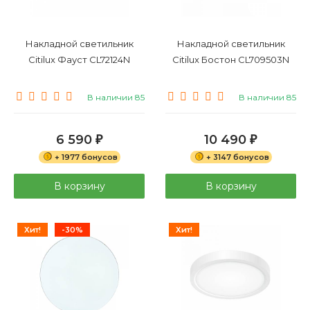
Накладной светильник
Накладной светильник
Citilux Фауст CL72124N
Citilux Бостон CL709503N
В наличии 85
В наличии 85
6 590
10 490
₽
₽
+ 1977 бонусов
+ 3147 бонусов
В корзину
В корзину
Хит!
-30%
Хит!