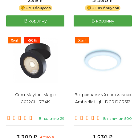
299
3 390
₽
₽
+ 90 бонусов
+ 1017 бонусов
В корзину
В корзину
Хит!
-50%
Хит!
Спот Maytoni Magic
Встраиваемый светильник
C022CL-L7B4K
Ambrella Light DCR DCR312
В наличии 29
В наличии 500
3 380
1 530
₽
6 760
₽
₽