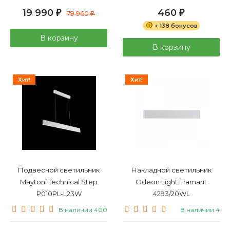
19 990
460
₽
79 960
₽
₽
+ 138 бонусов
В корзину
В корзину
Хит!
Хит!
Подвесной светильник
Накладной светильник
Maytoni Technical Step
Odeon Light Framant
P010PL-L23W
4293/20WL
В наличии 400
В наличии 4