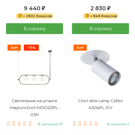
9 440
2 830
₽
₽
+ 2832 бонусов
+ 849 бонусов
В корзину
В корзину
Хит!
-75%
Хит!
Светильник на штанге
Спот Arte Lamp Cefeo
Maytoni Erich MOD221PL-
A3214PL-1GY
03N
В наличии 27
В наличии 1