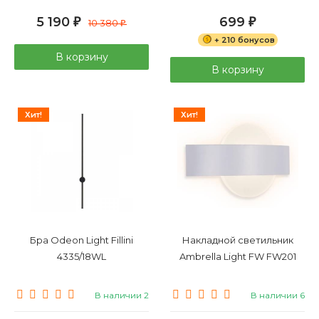
5 190
699
₽
10 380
₽
₽
+ 210 бонусов
В корзину
В корзину
Хит!
Хит!
Бра Odeon Light Fillini
Накладной светильник
4335/18WL
Ambrella Light FW FW201
В наличии 2
В наличии 6