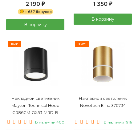
2 190
1 350
₽
₽
+ 657 бонусов
В корзину
В корзину
Хит!
Хит!
Накладной светильник
Накладной светильник
Maytoni Technical Hoop
Novotech Elina 370734
C086CM-GX53-MRD-B
В наличии 400
В наличии 1916