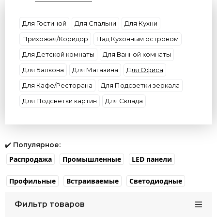
Форма
Цвет плафона
Цвет свечения
Потолки
Цоколь
Материал плафона
Для Гостиной
Для Спальни
Для Кухни
Размер
Бренд
Прихожая/Коридор
Над Кухонным островом
Для Детской комнаты
Для Ванной комнаты
Для Балкона
Для Магазина
Для Офиса
Для Кафе/Ресторана
Для Подсветки зеркала
Для Подсветки картин
Для Склада
✔️
Популярное:
Распродажа
Промышленные
LED панели
Профильные
Встраиваемые
Светодиодные
Фильтр товаров