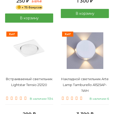
250
1 300
₽
3 571
₽
₽
+ 75 бонусов
В корзину
В корзину
Хит!
Хит!
Встраиваемый светильник
Накладной светильник Arte
Lightstar Tensio 212120
Lamp Tamburello A1525AP-
1WH
В наличии 1134
В наличии 6