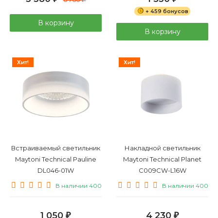
+ 459 бонусов
В корзину
В корзину
Хит!
Хит!
Встраиваемый светильник
Накладной светильник
Maytoni Technical Pauline
Maytoni Technical Planet
DL046-01W
C009CW-L16W
В наличии 400
В наличии 400
1 050
4 230
₽
₽