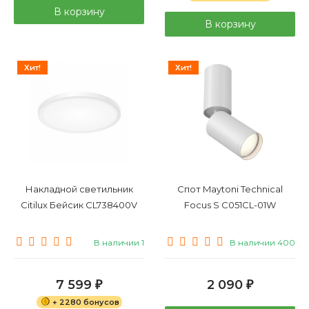
В корзину
В корзину
Хит!
Хит!
Накладной светильник
Спот Maytoni Technical
Citilux Бейсик CL738400V
Focus S C051CL-01W
В наличии 1
В наличии 400
7 599
2 090
₽
₽
+ 2280 бонусов