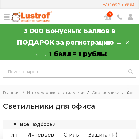
+7 (499) 719 99 93
0
3 000 Бонусных Баллов в
ПОДАРОК за регистрацию →
→ →
1 балл = 1 рубль!
Главная
/
Интерьерные светильники
/
Светильники
/
Свет
Светильники для офиса
▼
Все Подборки
Тип
Интерьер
Стиль
Защита (IP)