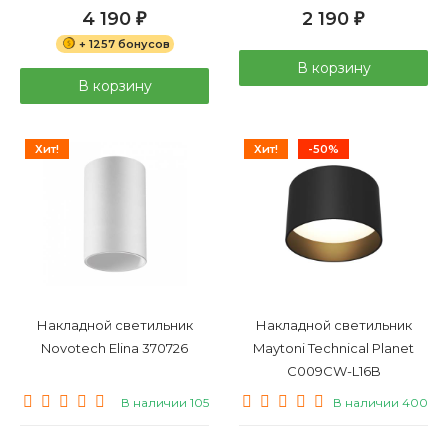
4 190
2 190
₽
₽
+ 1257 бонусов
В корзину
В корзину
Хит!
Хит!
-50%
Накладной светильник
Накладной светильник
Novotech Elina 370726
Maytoni Technical Planet
C009CW-L16B
В наличии 105
В наличии 400