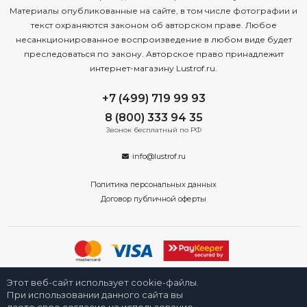
Материалы опубликованные на сайте, в том числе фотографии и
текст охраняются законом об авторском праве. Любое
несанкционированное воспроизведение в любом виде будет
преследоваться по закону. Авторское право принадлежит
интернет-магазину Lustrof.ru.
+7 (499) 719 99 93
8 (800) 333 94 35
Звонок бесплатный по РФ
info@lustrof.ru
Политика персональных данных
Договор публичной оферты
2008-2026 © Интернет-магазин светильников «Люстроф» в Москве -
Этот веб-сайт использует cookie-файлы.
приборы освещения для дома и улицы от производителя с доставкой
по России. Все права защищены.
При использовании данного сайта вы