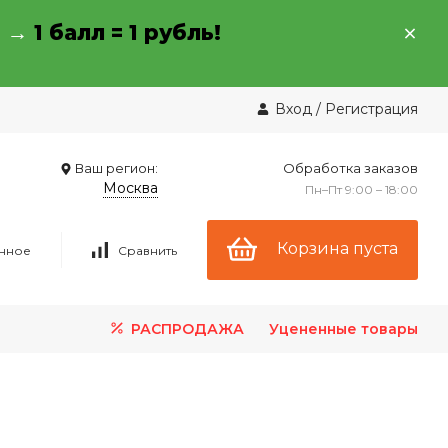
→ →
1 балл = 1 рубль!
Вход
/
Регистрация
Ваш регион:
Обработка заказов
Москва
Пн–Пт 9:00 – 18:00
Корзина пуста
нное
Сравнить
РАСПРОДАЖА
Уцененные товары