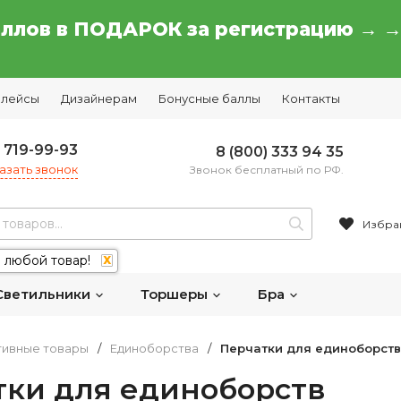
аллов в ПОДАРОК за регистрацию → 
плейсы
Дизайнерам
Бонусные баллы
Контакты
) 719-99-93
8 (800) 333 94 35
азать звонок
Звонок бесплатный по РФ.
Избра
 любой товар!
X
Светильники
Торшеры
Бра
тивные товары
/
Единоборства
/
Перчатки для единоборств
тки для единоборств