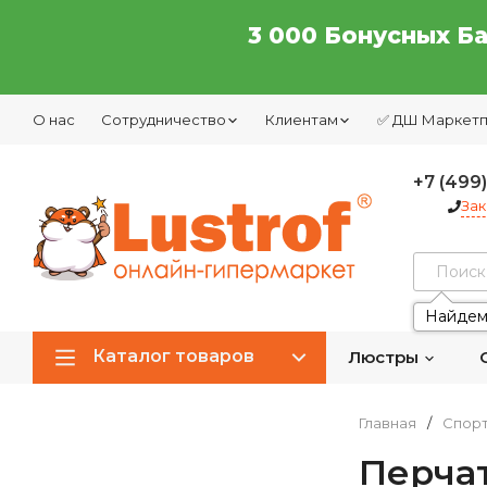
3 000 Бонусных Б
О нас
Сотрудничество
Клиентам
✅ ДШ Маркет
+7 (499
Зак
Найдем
Каталог товаров
Люстры
Главная
/
Спор
Перча