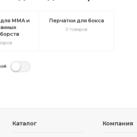
 для ММА и
Перчатки для бокса
анных
0 товаров
борств
варов
кой
Каталог
Компания