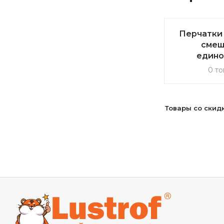
Перчатки
смеш
едино
0 то
Товары со скид