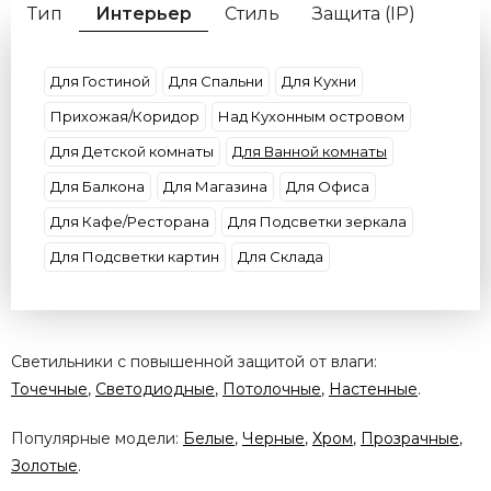
Тип
Интерьер
Стиль
Защита (IP)
Форма
Цвет плафона
Цвет свечения
Потолки
Цоколь
Материал плафона
Для Гостиной
Для Спальни
Для Кухни
Размер
Бренд
Прихожая/Коридор
Над Кухонным островом
Для Детской комнаты
Для Ванной комнаты
Для Балкона
Для Магазина
Для Офиса
Для Кафе/Ресторана
Для Подсветки зеркала
Для Подсветки картин
Для Склада
Светильники с повышенной защитой от влаги:
Точечные
,
Светодиодные
,
Потолочные
,
Настенные
.
Популярные модели:
Белые
,
Черные
,
Хром
,
Прозрачные
,
Золотые
.