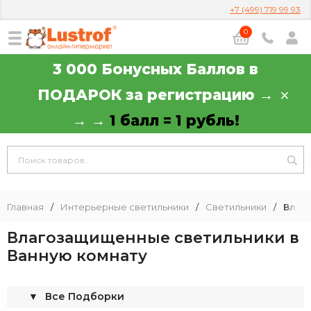
+7 (499) 719 99 93
0
3 000 Бонусных Баллов в
ПОДАРОК за регистрацию →
→ →
1 балл = 1 рубль!
Главная
/
Интерьерные светильники
/
Светильники
/
Влаг
Влагозащищенные cветильники в
Ванную комнату
▼
Все Подборки