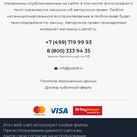
Материалы опубликованные на сайте, в том числе фотографии и
текст охраняются законом об авторском праве. Любое
несанкционированное воспроизведение в любом виде будет
преследоваться по закону. Авторское право принадлежит
интернет-магазину Lustrof.ru.
+7 (499) 719 99 93
8 (800) 333 94 35
Звонок бесплатный по РФ
info@lustrof.ru
Политика персональных данных
Договор публичной оферты
2008-2026 © Интернет-магазин светильников «Люстроф» в Москве -
Этот веб-сайт использует cookie-файлы.
приборы освещения для дома и улицы от производителя с доставкой
по России. Все права защищены.
При использовании данного сайта вы
даете свое согласие на использование