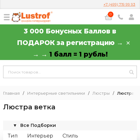
+7 (499) 719 99 93
0
3 000 Бонусных Баллов в
ПОДАРОК за регистрацию →
→ →
1 балл = 1 рубль!
Главная
/
Интерьерные светильники
/
Люстры
/
Люстра в
Люстра ветка
▼
Все Подборки
Тип
Интерьер
Стиль