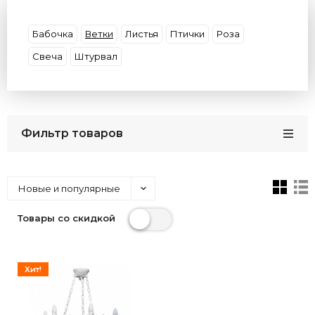
Материал плафона
Материал основания
Форма
Декор
Цвет плафона
Умные
Бабочка
Ветки
Листья
Птички
Роза
Цвет арматуры
Потолки
Размер
Свеча
Штурвал
Бренды
Кол-во плафонов
Цвет света
Страна
Фильтр товаров
Новые и популярные
Товары со скидкой
Хит!