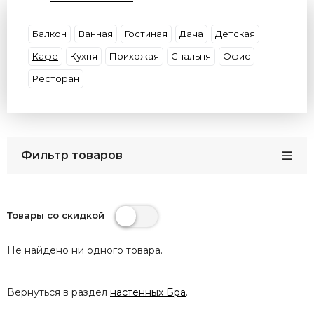
Цвет плафона
Цвет основания
Цоколь
Размер
Материал (Основание\Плафон)
Балкон
Ванная
Гостиная
Дача
Детская
Бренд
Страны
Защита (IP)
Кафе
Кухня
Прихожая
Спальня
Офис
Ресторан
Фильтр товаров
Товары со скидкой
Не найдено ни одного товара.
Вернуться в раздел
настенных Бра
.