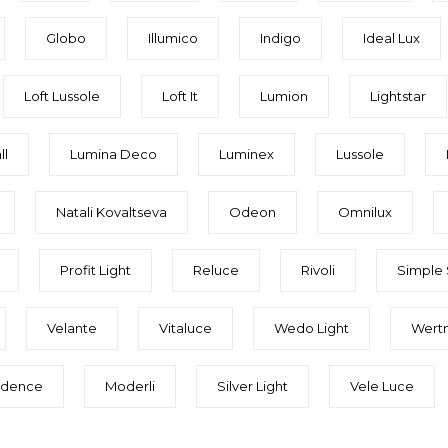
Globo
Illumico
Indigo
Ideal Lux
Loft Lussole
Loft It
Lumion
Lightstar
ll
Lumina Deco
Luminex
Lussole
Natali Kovaltseva
Odeon
Omnilux
Profit Light
Reluce
Rivoli
Simple 
Velante
Vitaluce
Wedo Light
Wert
ndence
Moderli
Silver Light
Vele Luce