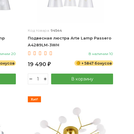
Код товара:
94544
mp
Подвесная люстра Arte Lamp Passero
A4289LM-3WH
личии 20
В наличии 10
бонусов
19 490
+ 5847 бонусов
₽
В корзину
Хит!