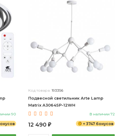
Код товара:
193356
amp
Подвесной светильник Arte Lamp
Matrix A3064SP-12WH
личии 90
В наличии 72
бонусов
12 490
+ 3747 бонусов
₽