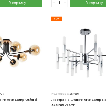
В корзину
В корзину
Хит!
804
Код товара:
257659
нге Arte Lamp Oxford
Люстра на штанге Arte Lamp 
A7410PL-24CC