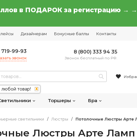
аллов в ПОДАРОК за регистрацию → 
плейсы
Дизайнерам
Бонусные баллы
Контакты
) 719-99-93
8 (800) 333 94 35
азать звонок
Звонок бесплатный по РФ.
Избра
 любой товар!
X
Светильники
Торшеры
Бра
ьерные светильники
/
Люстры
/
Потолочные Люстры Арте 
очные Люстры Арте Ламп