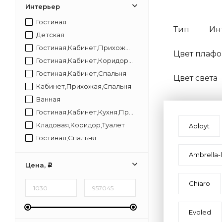
Интерьер
Гостиная
Тип
Ин
Детская
Гостиная,Кабинет,Прихожая,Спальня
Цвет плафо
Гостиная,Кабинет,Коридор,Прихожая,Спальня
Гостиная,Кабинет,Спальня
Цвет света
Кабинет,Прихожая,Спальня
Ванная
Гостиная,Кабинет,Кухня,Прихожая,Спальня
Кладовая,Коридор,Туалет
Aployt
Гостиная,Спальня
Гостиная,Прихожая,Спальня
Ambrella-l
Гостиная,Кухня,Кабинет,Прихожая,Спальня
Цена,
Р
Кухня,Столовая
Chiaro
Кухня,Соловая
Evoled