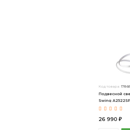
Wertmark
iLamp
iLedex
Eurosvet
Italline
Vele Luce
Moderli
Imperiumloft
Belfast
Odeon Light
ST-Luce
Код товара:
1786
33 идеи
Подвесной све
Dio D’Arte
Swing A2522S
L'Arte Luce
Bogate's
26 990
Ambiente by Brizzi
₽
Imex