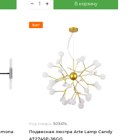
В корзину
Хит!
Код товара:
303474
Ramona
Подвесная люстра Arte Lamp Candy
A7274SP-36GO