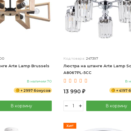
00
Код товара:
247397
нге Arte Lamp Brussels
Люстра на штанге Arte Lamp S
A8067PL-5CC
В наличии 70
В 
+ 2997 бонусов
13 990
+ 4197 
₽
В корзину
В корзину
Хит!