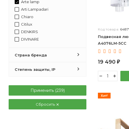
Arte lamp
Arti Lampadari
Chiaro
Citilux
Код товара:
6487
DENKIRS
Подвесная люс
DIVINARE
A4076LM-5CC
DeMarkt
Doge Luce
Страна бренда
19 490
Eglo
₽
Escada
Степень защиты, IP
Evoluce
F-Promo
Применить (
239
)
FREYA
Хит!
Favourite
Сбросить
ILLUMICO
INDIGO
KINK Light
LOFT IT