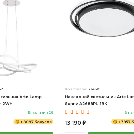
82
Код товара:
334610
тильник Arte Lamp
Накладной светильник Arte L
P-2WH
Sonny A2688PL-1BK
В наличии 26
В на
+ 8097 бонусов
13 190
+ 3957 
₽