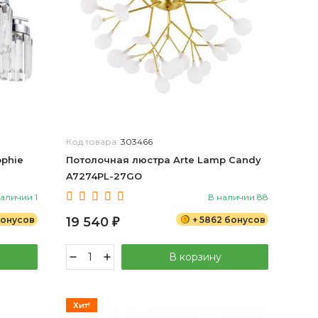
Код товара:
303466
ophie
Потолочная люстра Arte Lamp Candy
A7274PL-27GO
наличии 1
В наличии 88
бонусов
19 540
+ 5862 бонусов
₽
В корзину
Хит!