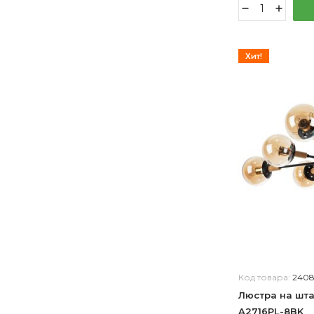
Newport
De City
Hinkley
Хит!
MyFar
Zortes
Manne
Arte Milano
Inodesign
LIGHTERA
Lampit
Covali
Код товара:
240
Люстра на шта
A2716PL-8BK