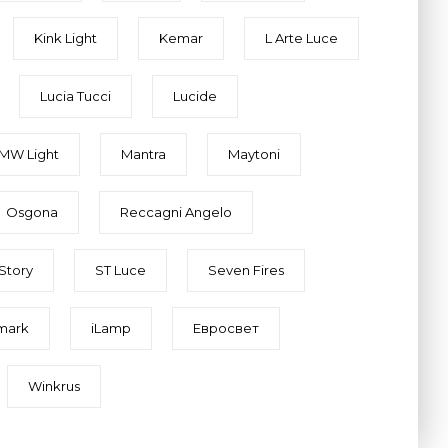
Kink Light
Kemar
L Arte Luce
Lucia Tucci
Lucide
MW Light
Mantra
Maytoni
Osgona
Reccagni Angelo
Story
ST Luce
Seven Fires
mark
iLamp
Евросвет
Winkrus