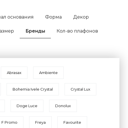
ал основания
Форма
Декор
азмер
Бренды
Кол-во плафонов
Abrasax
Ambiente
Bohemia Ivele Crystal
Crystal Lux
Doge Luce
Donolux
F Promo
Freya
Favourite