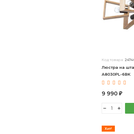
LUMION
Lightstar
Lucia Tucci
Lumina Deco
MW-Light
Mantra
Maytoni
Код товара:
2474
Natali Kovaltseva
Люстра на шта
Novotech
A8030PL-6BK
Nowodvorski
Omnilux
9 990
Reccagni Angelo
₽
Rivoli
SONEX
TK Lighting
Velante
Хит!
Vitaluce