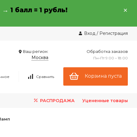
→ →
1 балл = 1 рубль!
Вход
/
Регистрация
Ваш регион:
Обработка заказов
Москва
Пн–Пт 9:00 – 18:00
Корзина пуста
нное
Сравнить
РАСПРОДАЖА
Уцененные товары
Ламп