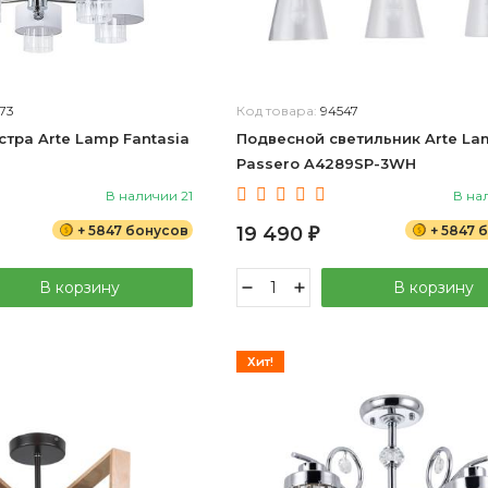
73
Код товара:
94547
тра Arte Lamp Fantasia
Подвесной светильник Arte La
Passero A4289SP-3WH
В наличии 21
В на
+ 5847 бонусов
19 490
+ 5847 
₽
В корзину
В корзину
Хит!