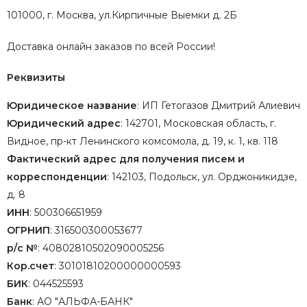
101000, г. Москва, ул.Кирпичные Выемки д. 2Б
Доставка онлайн заказов по всей России!
Реквизиты
Юридическое название
: ИП Гетогазов Дмитрий Алиевич
Юридический адрес
: 142701, Московская область, г.
Видное, пр-кт Ленинского комсомола, д. 19, к. 1, кв. 118
Фактический адрес для получения писем и
корреспонденции
: 142103, Подольск, ул. Орджоникидзе,
д. 8
ИНН
: 500306651959
ОГРНИП
: 316500300053677
р/с №
: 40802810502090005256
Кор.счет
: 30101810200000000593
БИК
: 044525593
Банк
: АО "АЛЬФА-БАНК"