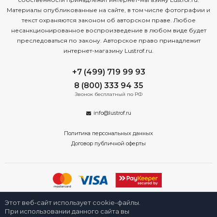
Материалы опубликованные на сайте, в том числе фотографии и
текст охраняются законом об авторском праве. Любое
несанкционированное воспроизведение в любом виде будет
преследоваться по закону. Авторское право принадлежит
интернет-магазину Lustrof.ru.
+7 (499) 719 99 93
8 (800) 333 94 35
Звонок бесплатный по РФ
info@lustrof.ru
Политика персональных данных
Договор публичной оферты
2008-2026 © Интернет-магазин светильников «Люстроф» в Москве -
Этот веб-сайт использует cookie-файлы.
приборы освещения для дома и улицы от производителя с доставкой
по России. Все права защищены.
При использовании данного сайта вы