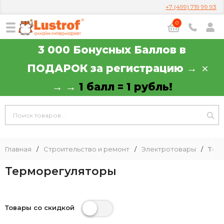
+7 (499) 719 99 93
0
3 000 Бонусных Баллов в
ПОДАРОК за регистрацию →
→ →
1 балл = 1 рубль!
Главная
/
Строительство и ремонт
/
Электротовары
/
Тер
Терморегуляторы
Товары со скидкой