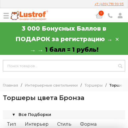
+7 (499) 719 99 93
0
3 000 Бонусных Баллов в
ПОДАРОК за регистрацию →
→ →
1 балл = 1 рубль!
Главная
/
Интерьерные светильники
/
Торшеры
/
Торшеры
Торшеры цвета Бронза
▼
Все Подборки
Тип
Интерьер
Стиль
Форма