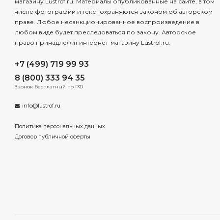
магазину Lustrof.ru. Материалы опубликованные на сайте, в том
числе фотографии и текст охраняются законом об авторском
праве. Любое несанкционированное воспроизведение в
любом виде будет преследоваться по закону. Авторское
право принадлежит интернет-магазину Lustrof.ru.
+7 (499) 719 99 93
8 (800) 333 94 35
Звонок бесплатный по РФ
info@lustrof.ru
Политика персональных данных
Договор публичной оферты