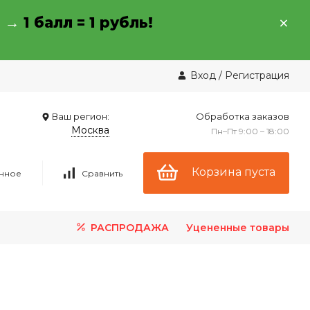
→ →
1 балл = 1 рубль!
Вход
/
Регистрация
Ваш регион:
Обработка заказов
Москва
Пн–Пт 9:00 – 18:00
Корзина пуста
нное
Сравнить
РАСПРОДАЖА
Уцененные товары