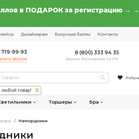
аллов в ПОДАРОК за регистрацию → 
плейсы
Дизайнерам
Бонусные баллы
Контакты
) 719-99-93
8 (800) 333 94 35
азать звонок
Звонок бесплатный по РФ.
Избра
 любой товар!
X
Светильники
Торшеры
Бра
овары
/
Намордники
дники