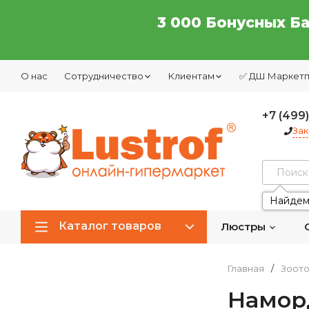
3 000 Бонусных Б
О нас
Сотрудничество
Клиентам
✅ ДШ Маркет
+7 (499
Зак
Найдем
Каталог товаров
Люстры
Главная
/
Зоот
Намор