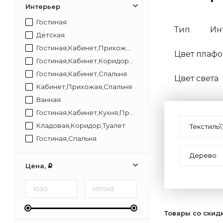
Интерьер
Гостиная
Тип
Ин
Детская
Гостиная,Кабинет,Прихожая,Спальня
Цвет плафо
Гостиная,Кабинет,Коридор,Прихожая,Спальня
Гостиная,Кабинет,Спальня
Цвет света
Кабинет,Прихожая,Спальня
Ванная
Гостиная,Кабинет,Кухня,Прихожая,Спальня
Кладовая,Коридор,Туалет
Текстиль\
Гостиная,Спальня
Гостиная,Прихожая,Спальня
Дерево
Гостиная,Кухня,Кабинет,Прихожая,Спальня
Цена,
Р
Кухня,Столовая
Кухня,Соловая
Товары со скид