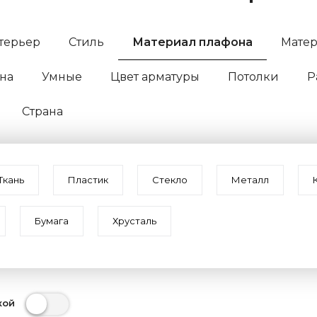
терьер
Стиль
Материал плафона
Матер
на
Умные
Цвет арматуры
Потолки
Р
Страна
Ткань
Пластик
Стекло
Металл
Бумага
Хрусталь
кой