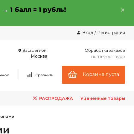
→ →
1 балл = 1 рубль!
Вход
/
Регистрация
Ваш регион:
Обработка заказов
Москва
Пн–Пт 9:00 – 18:00
Корзина пуста
нное
Сравнить
РАСПРОДАЖА
Уцененные товары
фонами
ми