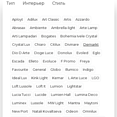
Тип
Интерьер
Стиль
Материал плафона
Материал основания
Форма
Декор
Цвет плафона
Умные
Aployt
Adilux
Art Classic
Artis
Azzardo
Цвет арматуры
Потолки
Размер
Abrasax
Ambiente
Ambrella-light
Arte Lamp
Бренды
Кол-во плафонов
Цвет света
Arti Lampadari
Bogates
Bohemia Ivele Crystal
Страна
Crystal Lux
Chiaro
Citilux
Divinare
Demarkt
Dio D Arte
Doge Luce
Donolux
Evoled
Eglo
Escada
Elleto
Evoluce
F Promo
Freya
Favourite
General
Globo
Illumico
Indigo
Ideal Lux
Kink Light
Kemar
L Arte Luce
LGO
Loft Lussole
Loft It
Lumion
Lightstar
Lucia Tucci
Lucide
Lumien Hall
Lumina Deco
Luminex
Lussole
MW Light
Mantra
Maytoni
New Port
Natali Kovaltseva
Odeon
Omnilux