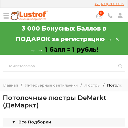
+7 (499) 719 99 93
0
3 000 Бонусных Баллов в
ПОДАРОК за регистрацию →
→ →
1 балл = 1 рубль!
Главная
/
Интерьерные светильники
/
Люстры
/
Потолочн
Потолочные люстры DeMarkt
(ДеМаркт)
▼
Все Подборки