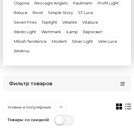
Osgona
Reccagni Angelo
Paulmann
Profit Light
Reluce
Rivoli
Simple Story
ST Luce
Seven Fires
Toplight
Velante
Vitaluce
Wedo Light
Wertmark
iLamp
Евросвет
Milosh Tendence
Moderli
Silver Light
Vele Luce
Winkrus
Фильтр товаров
Новые и популярные
Товары со скидкой