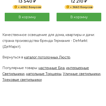
13 540
12 210
₽
₽
+ 4062 бонусов
+ 3663 бонусов
В корзину
В корзину
Качественное освещение для дома, квартиры и дачи:
страна производства бренда Германия - DeMarkt
(ДеМаркт).
Вернуться в
каталог потолочных Люстр
.
Популярные товары:
настенные Бра
,
интерьерные
Светильники
,
напольные Торшеры
,
Уличные светильники
,
Трековые светильники
.