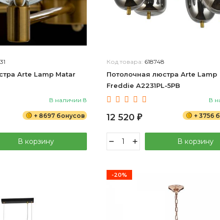
31
Код товара:
618748
тра Arte Lamp Matar
Потолочная люстра Arte Lamp
Freddie A2231PL-5PB
В наличии 8
В н
+ 8697 бонусов
12 520
+ 3756 
₽
В корзину
В корзину
-20%