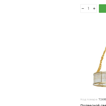
алюминий, хром
хромовый
белый, серый
золото, хром черный
бронза, венге
темно-серый
хром черненый
серебро, хром
коричневый, серый
бронза, неокрашенный
латунь античная, черный
золотистый
белый, красный, серый
золото, неокрашенный
белый, неокрашенный
кофе, неокрашенный
белый, серебро
Код товара:
7261
белый, розовый
Подвесной све