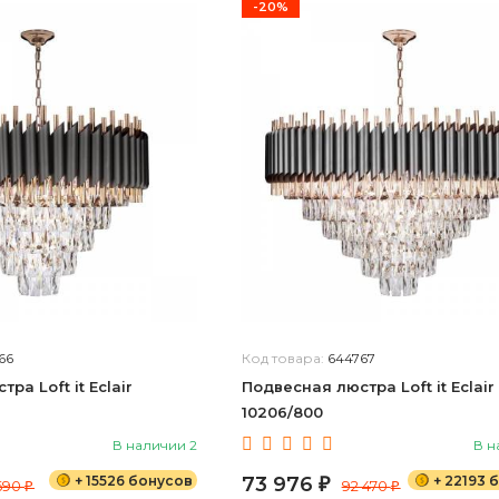
-20%
66
Код товара:
644767
ра Loft it Eclair
Подвесная люстра Loft it Eclair
10206/800
В наличии 2
В н
+ 15526 бонусов
73 976
+ 22193 
690
₽
92 470
₽
₽