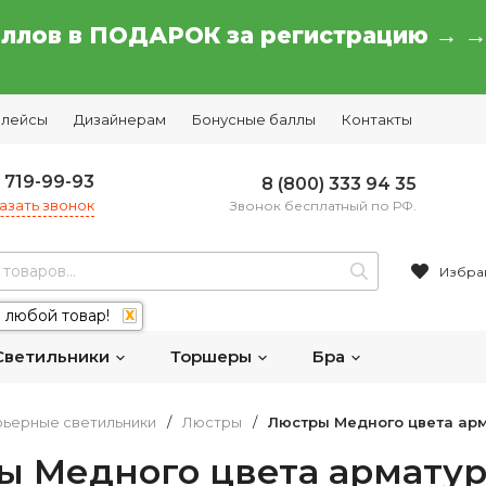
аллов в ПОДАРОК за регистрацию → 
плейсы
Дизайнерам
Бонусные баллы
Контакты
) 719-99-93
8 (800) 333 94 35
азать звонок
Звонок бесплатный по РФ.
Избра
 любой товар!
X
Светильники
Торшеры
Бра
ьерные светильники
/
Люстры
/
Люстры Медного цвета ар
ы Медного цвета армату