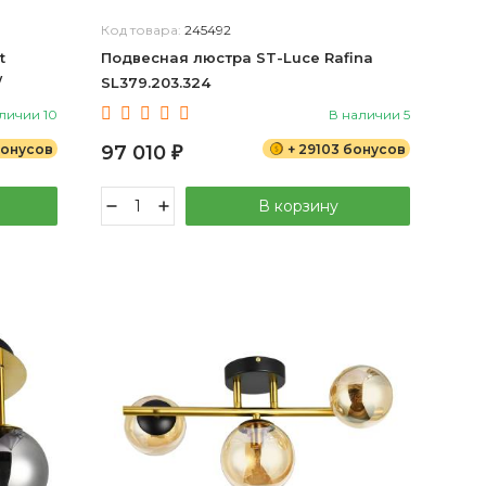
Код товара:
245492
t
Подвесная люстра ST-Luce Rafina
/
SL379.203.324
личии 10
В наличии 5
бонусов
97 010
+ 29103 бонусов
₽
В корзину