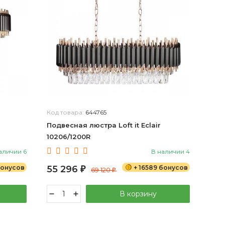
Код товара:
644765
Подвесная люстра Loft it Eclair
10206/1200R
аличии 6
В наличии 4
бонусов
55 296
+ 16589 бонусов
₽
69 120
₽
В корзину