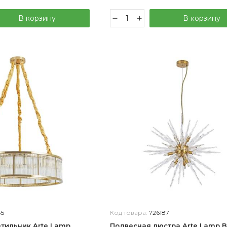
В корзину
В корзину
85
Код товара:
726187
тильник Arte Lamp
Подвесная люстра Arte Lamp B