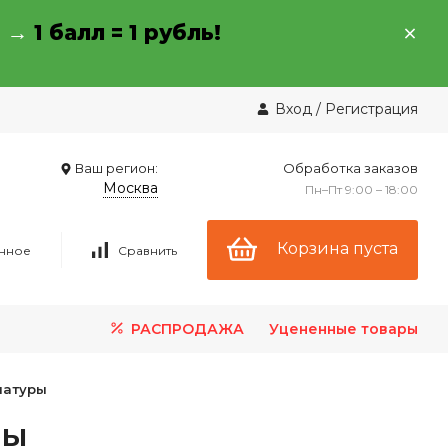
→ →
1 балл = 1 рубль!
Вход
/
Регистрация
Ваш регион:
Обработка заказов
Москва
Пн–Пт 9:00 – 18:00
Корзина пуста
нное
Сравнить
РАСПРОДАЖА
Уцененные товары
матуры
ры