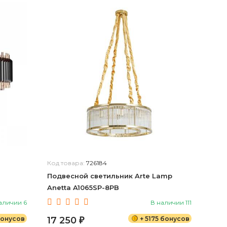
Код товара:
726184
Подвесной светильник Arte Lamp
Anetta A1065SP-8PB
аличии 6
В наличии 111
бонусов
17 250
+ 5175 бонусов
₽