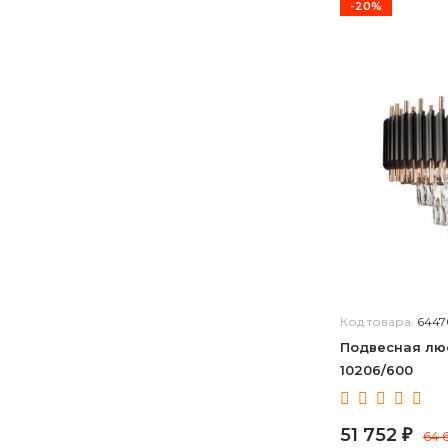
-20%
латунь, черный
серебро, черный
латунь, песочный
золотой, черный
медь, черный
никель черненный
золотой
коричневый, хром
бронзовый
латунь состаренная
золото, шампань
кофейный
белый с золотой патиной
Код товара:
6447
белый с золотом
Подвесная люст
10206/600
бронза состаренная
венге, хром
золото, темно-коричневый
51 752
₽
64 