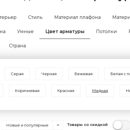
терьер
Стиль
Материал плафона
Матери
на
Умные
Цвет арматуры
Потолки
Страна
Серая
Черная
Бежевая
Белая с 
Коричневая
Красная
Медная
Н
Товары со скидкой
Новые и популярные