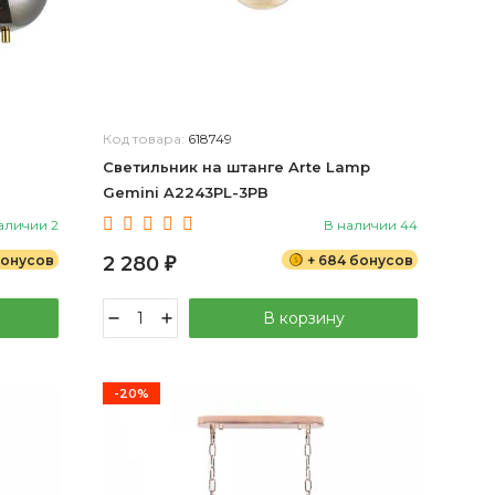
Код товара:
618749
Светильник на штанге Arte Lamp
Gemini A2243PL-3PB
аличии 2
В наличии 44
бонусов
2 280
+ 684 бонусов
₽
В корзину
-20%