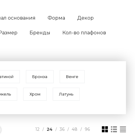
ал основания
Форма
Декор
Размер
Бренды
Кол-во плафонов
патиной
Бронза
Венге
икель
Хром
Латунь
12
24
36
48
96
/
/
/
/