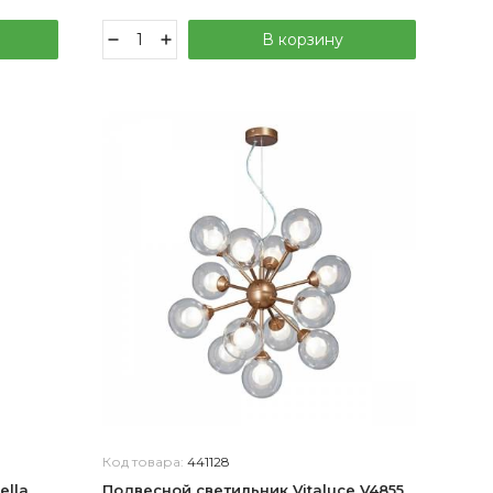
В корзину
Код товара:
441128
ella
Подвесной светильник Vitaluce V4855