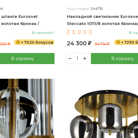
14
Код товара:
244715
 штанге Eurosvet
Накладной светильник Eurosve
5 золотая бронза /
Steccato 10111/8 золотая бронза
усталь Strotskis
прозрачный хрусталь Strotskis
В наличии 1
В на
+ 7020 бонусов
24 300
+ 7290 
 250
₽
34 714
₽
₽
В корзину
В корзину