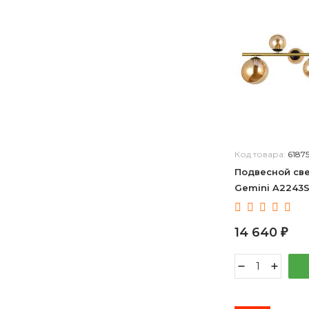
дерево, черный
коньячный, хром
темно-коричневый
белый, дерево
белый, коричневый
серебро состаренное
золото розовое
белый, черный
белый, золото
Код товара:
6187
белый, никель
Подвесной све
Gemini A2243
белый, кремовый
шампань
медный, черный
14 640
₽
серебро античное
серый, черный
бежевый, черный
бронза темная