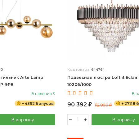
50
Код товара:
644764
тильник Arte Lamp
Подвесная люстра Loft it Eclair
SP-9PB
10206/1000
В наличии 3
В н
+ 4392 бонусов
90 392
+ 27118 
₽
112 990
₽
В корзину
В корзину