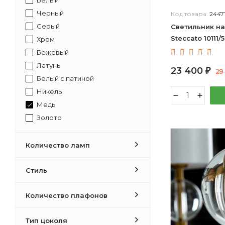
Черный
Код товара:
2447
Серый
Светильник на
Steccato 10111/
Хром
прозрачный хр
Бежевый
Латунь
23 400
₽
29
Белый с патиной
Никель
Медь
Золото
Бронза
венге
Количество ламп
Желтый
Зеленый
Стиль
Коричневый
Количество плафонов
Разноцветный
Синий
Тип цоколя
умбра