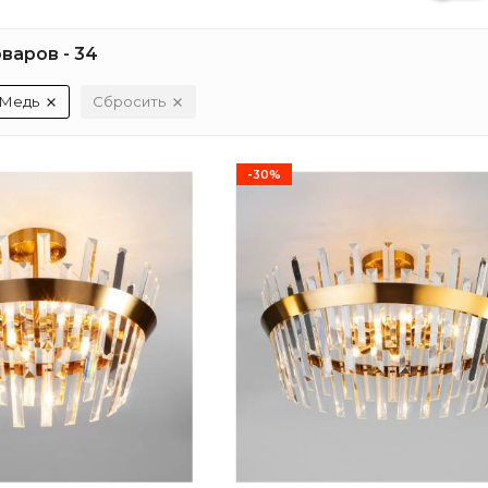
варов - 34
Медь
Сбросить
-30%