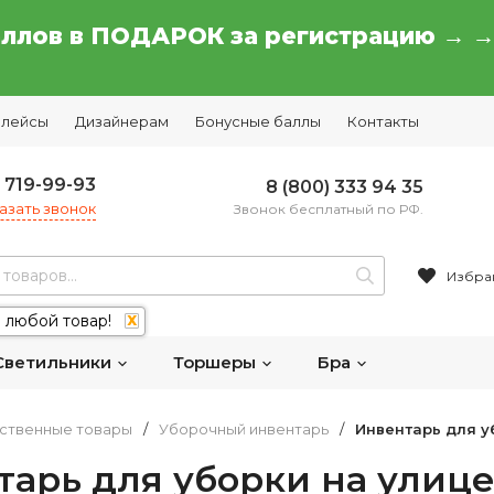
аллов в ПОДАРОК за регистрацию → 
плейсы
Дизайнерам
Бонусные баллы
Контакты
) 719-99-93
8 (800) 333 94 35
азать звонок
Звонок бесплатный по РФ.
Избра
 любой товар!
X
Светильники
Торшеры
Бра
ственные товары
/
Уборочный инвентарь
/
Инвентарь для у
арь для уборки на улице