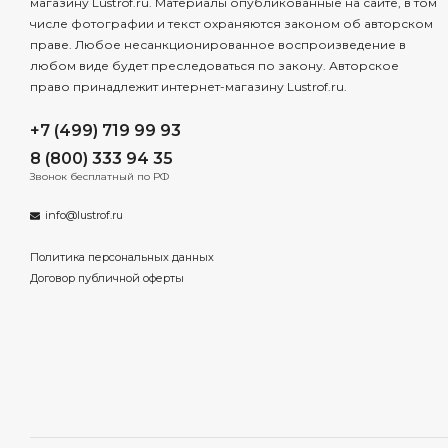
магазину Lustrof.ru. Материалы опубликованные на сайте, в том
числе фотографии и текст охраняются законом об авторском
праве. Любое несанкционированное воспроизведение в
любом виде будет преследоваться по закону. Авторское
право принадлежит интернет-магазину Lustrof.ru.
+7 (499) 719 99 93
8 (800) 333 94 35
Звонок бесплатный по РФ
info@lustrof.ru
Политика персональных данных
Договор публичной оферты