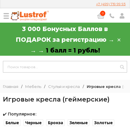
+7 (499) 719 99 93
0
3 000 Бонусных Баллов в
ПОДАРОК за регистрацию →
→ →
1 балл = 1 рубль!
Главная
/
Мебель
/
Стулья и кресла
/
Игровые кресла (ге
Игровые кресла (геймерские)
✔️
Популярное:
Белые
Черные
Бронза
Зеленые
Золотые