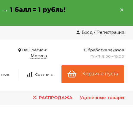
→ →
1 балл = 1 рубль!
Вход
/
Регистрация
Ваш регион:
Обработка заказов
Москва
Пн–Пт 9:00 – 18:00
Корзина пуста
нное
Сравнить
РАСПРОДАЖА
Уцененные товары