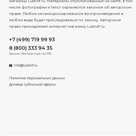
магазину Lustrof.ru. Материалы опубликованные на сайте, в том
числе фотографии и текст охраняются законом об авторском
праве. Любое несанкционированное воспроизведение в
любом виде будет преследоваться по закону. Авторское
право принадлежит интернет-магазину Lustrof.ru.
+7 (499) 719 99 93
8 (800) 333 94 35
Звонок бесплатный по РФ
info@lustrof.ru
Политика персональных данных
Договор публичной оферты