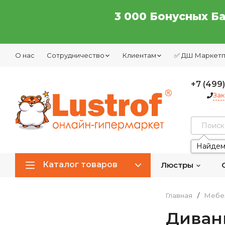
3 000 Бонусных Б
О нас
Сотрудничество
Клиентам
✅ ДШ Маркет
+7 (499
Зак
Найдем
Каталог товаров
Люстры
Главная
/
Мебе
Диван