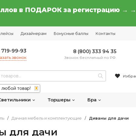
аллов в ПОДАРОК за регистрацию → 
плейсы
Дизайнерам
Бонусные баллы
Контакты
) 719-99-93
8 (800) 333 94 35
азать звонок
Звонок бесплатный по РФ.
Избра
 любой товар!
X
Светильники
Торшеры
Бра
ль
/
Дачная мебель и комплектующие
/
Диваны для дачи
ы для дачи