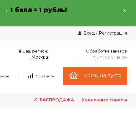
→ →
1 балл = 1 рубль!
Вход
/
Регистрация
Ваш регион:
Обработка заказов
Москва
Пн–Пт 9:00 – 18:00
Корзина пуста
нное
Сравнить
РАСПРОДАЖА
Уцененные товары