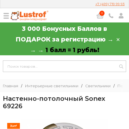
+7 (499) 719 99 93
0
3 000 Бонусных Баллов в
ПОДАРОК за регистрацию →
→ →
1 балл = 1 рубль!
Главная
/
Интерьерные светильники
/
Светильники
/
Пото
Настенно-потолочный Sonex
69226
Хит!