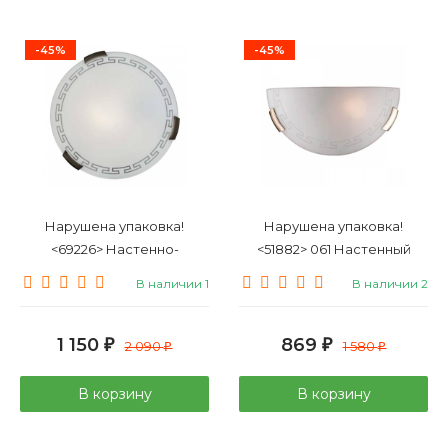
-45%
-45%
Нарушена упаковка!
Нарушена упаковка!
<69226> Настенно-
<51882> 061 Настенный
потолочный Sonex Greca
светильник Sonex Greca
В наличии 1
В наличии 2
161/K
1 150
869
₽
2 090
₽
1 580
₽
₽
В корзину
В корзину