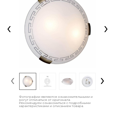
‹
›
‹
›
Фотографии являются ознакомительными и
могут отличаться от оригинала.
Рекомендуем ознакомиться с подробными
характеристиками и описанием товара.