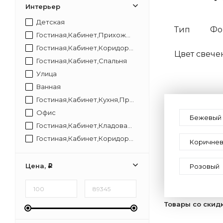
Интерьер
Детская
Тип
Фо
Гостиная,Кабинет,Прихожая,Спальня
Гостиная,Кабинет,Коридор,Прихожая,Спальня
Цвет свече
Гостиная,Кабинет,Спальня
Улица
Ванная
Гостиная,Кабинет,Кухня,Прихожая,Спальня
Офис
Бежевый
Гостиная,Кабинет,Кладовая,Коридор,Прихожая,Спальня,Туалет
Гостиная,Кабинет,Коридор,Лестница,Прихожая,Спальня
Коричне
Ванная,Кухня
Гостиная,Кабинет,Офис,Прихожая,Спальня
Цена,
Розовый
Р
Коридор,Офис
Офис,Коридор
Гостиная,Коридор,Лестница,Прихожая,Спальня
Товары со скид
Мебель