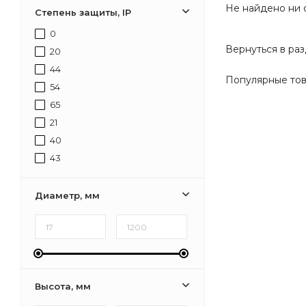
Не найдено ни 
Кладовая,Коридор,Лестница,Офис,Прихожая,Туалет
Степень защиты, IP
Кладовая,Коридор,Лестница,Офис,Прихожая
0
Гостиная,Кухня,Прихожая,Спальня
Вернуться в ра
20
44
Популярные то
54
65
21
40
43
Диаметр, мм
Высота, мм