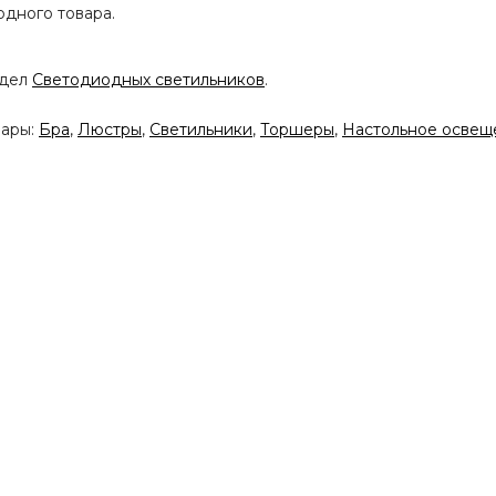
одного товара.
здел
Светодиодных светильников
.
вары:
Бра
,
Люстры
,
Светильники
,
Торшеры
,
Настольное освещ