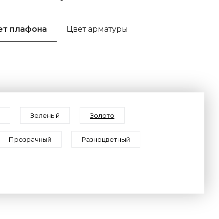
ет плафона
Цвет арматуры
Зеленый
Золото
Прозрачный
Разноцветный