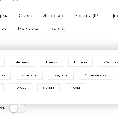
рма
Стиль
Интерьер
Защита (IP)
Цв
ния
Материал
Бренд
Черный
Белый
Бронза
Желтый
вый
Красный
Медный
Оранжевый
Серый
Синий
Хром
кой