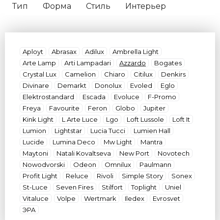
Тип
Форма
Стиль
Интерьер
Защита (IP)
Цвет плафона
Цвет арматуры
Цвет свечения
Материал
Бренд
Aployt
Abrasax
Adilux
Ambrella Light
Arte Lamp
Arti Lampadari
Azzardo
Bogates
Crystal Lux
Camelion
Chiaro
Citilux
Denkirs
Divinare
Demarkt
Donolux
Evoled
Eglo
Elektrostandard
Escada
Evoluce
F-Promo
Freya
Favourite
Feron
Globo
Jupiter
Kink Light
L Arte Luce
Lgo
Loft Lussole
Loft It
Lumion
Lightstar
Lucia Tucci
Lumien Hall
Lucide
Lumina Deco
Mw Light
Mantra
Maytoni
Natali Kovaltseva
New Port
Novotech
Nowodvorski
Odeon
Omnilux
Paulmann
Profit Light
Reluce
Rivoli
Simple Story
Sonex
St-Luce
Seven Fires
Stilfort
Toplight
Uniel
Vitaluce
Volpe
Wertmark
Iledex
Evrosvet
ЭРА