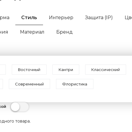
рма
Стиль
Интерьер
Защита (IP)
Цв
ния
Материал
Бренд
Восточный
Кантри
Классический
Современный
Флористика
кой
одного товара.