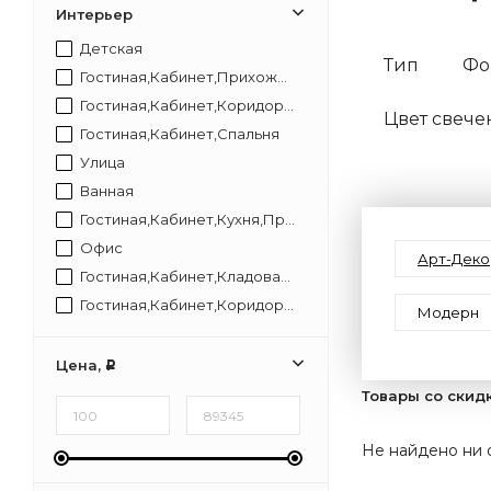
Интерьер
Детская
Тип
Фо
Гостиная,Кабинет,Прихожая,Спальня
Гостиная,Кабинет,Коридор,Прихожая,Спальня
Цвет свече
Гостиная,Кабинет,Спальня
Улица
Ванная
Гостиная,Кабинет,Кухня,Прихожая,Спальня
Офис
Арт-Деко
Гостиная,Кабинет,Кладовая,Коридор,Прихожая,Спальня,Туалет
Гостиная,Кабинет,Коридор,Лестница,Прихожая,Спальня
Модерн
Ванная,Кухня
Гостиная,Кабинет,Офис,Прихожая,Спальня
Цена,
Р
Коридор,Офис
Товары со скид
Офис,Коридор
Гостиная,Коридор,Лестница,Прихожая,Спальня
Не найдено ни 
Мебель