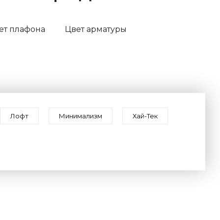
ет плафона
Цвет арматуры
Лофт
Минимализм
Хай-Тек