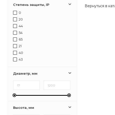
Кладовая,Коридор,Лестница,Офис,Прихожая,Туалет
Степень защиты, IP
Вернуться в кат
Кладовая,Коридор,Лестница,Офис,Прихожая
0
Гостиная,Кухня,Прихожая,Спальня
20
44
54
65
21
40
43
Диаметр, мм
Высота, мм