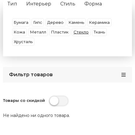
Тип
Интерьер
Стиль
Форма
Материал плафона
Материал арматуры
Цвет свечения
Цвет плафона
Бумага
Гипс
Дерево
Камень
Керамика
Цвет арматуры
IP защита
Кол-во Ламп
Кожа
Металл
Пластик
Стекло
Ткань
Тип лампочки
Хрусталь
Фильтр товаров
Товары со скидкой
Не найдено ни одного товара.