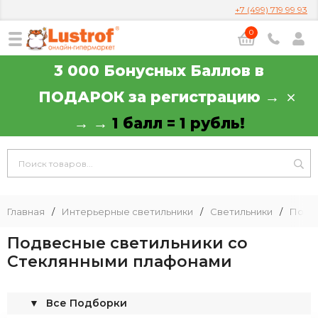
+7 (499) 719 99 93
0
3 000 Бонусных Баллов в
ПОДАРОК за регистрацию →
→ →
1 балл = 1 рубль!
Главная
/
Интерьерные светильники
/
Светильники
/
Подв
Подвесные светильники со
Стеклянными плафонами
▼
Все Подборки