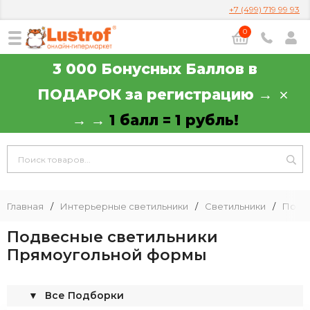
+7 (499) 719 99 93
0
3 000 Бонусных Баллов в
ПОДАРОК за регистрацию →
→ →
1 балл = 1 рубль!
Главная
/
Интерьерные светильники
/
Светильники
/
Подв
Подвесные светильники
Прямоугольной формы
▼
Все Подборки