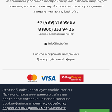
несанкционированное воспроизведение в любом виде будет
преследоваться по закону. Авторское право принадлежит
интернет-магазину Lustrof.ru.
+7 (499) 719 99 93
8 (800) 333 94 35
Звонок бесплатный по РФ
info@lustrof.ru
Политика персональных данных
Договор публичной оферты
2008-2026 © Интернет-магазин светильников «Люстроф» в Москве -
Этот веб-сайт использует cookie-файлы.
приборы освещения для дома и улицы от производителя с доставкой
по России. Все права защищены.
При использовании данного сайта вы
даете свое согласие на использование
cookie-файлов и
политику обработку
персональных данных метрическими
0