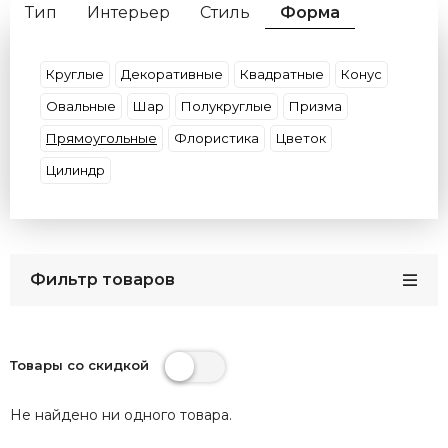
Тип
Интерьер
Стиль
Форма
Материал плафона
Материал арматуры
Цвет свечения
Цвет плафона
Круглые
Декоративные
Квадратные
Конус
Цвет арматуры
IP защита
Кол-во Ламп
Овальные
Шар
Полукруглые
Призма
Тип лампочки
Прямоугольные
Флористика
Цветок
Цилиндр
Фильтр товаров
Товары со скидкой
Не найдено ни одного товара.