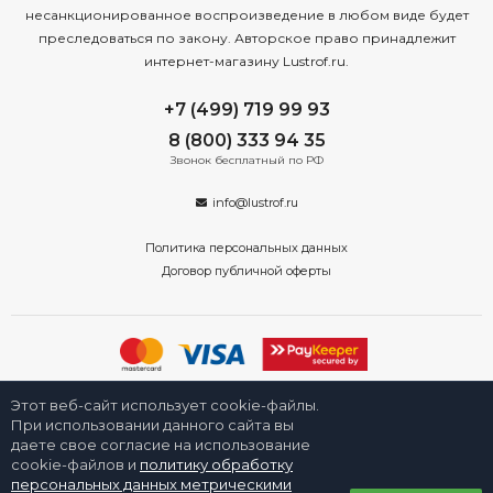
несанкционированное воспроизведение в любом виде будет
преследоваться по закону. Авторское право принадлежит
интернет-магазину Lustrof.ru.
+7 (499) 719 99 93
8 (800) 333 94 35
Звонок бесплатный по РФ
info@lustrof.ru
Политика персональных данных
Договор публичной оферты
2008-2026 © Интернет-магазин светильников «Люстроф» в Москве -
Этот веб-сайт использует cookie-файлы.
приборы освещения для дома и улицы от производителя с доставкой
по России. Все права защищены.
При использовании данного сайта вы
даете свое согласие на использование
cookie-файлов и
политику обработку
персональных данных метрическими