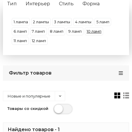
Тип
Интерьер
Стиль
Форма
Материал плафона
Материал арматуры
Цвет свечения
Цвет плафона
1 лампа
2 лампы
3 лампы
4 лампы
5 ламп
Цвет арматуры
IP защита
Кол-во Ламп
6 ламп
7 ламп
8 ламп
9 ламп
10 ламп
Тип лампочки
11 ламп
12 ламп
Фильтр товаров
Новые и популярные
Товары со скидкой
Найдено товаров - 1