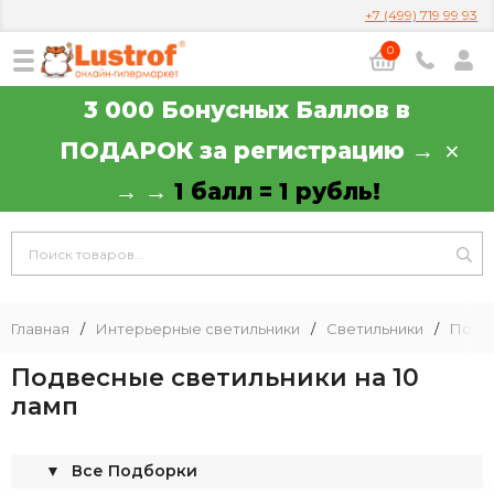
+7 (499) 719 99 93
0
3 000 Бонусных Баллов в
ПОДАРОК за регистрацию →
→ →
1 балл = 1 рубль!
Главная
/
Интерьерные светильники
/
Светильники
/
Подв
Подвесные светильники на 10
ламп
▼
Все Подборки