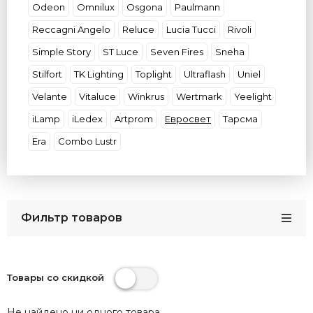
Odeon
Omnilux
Osgona
Paulmann
Reccagni Angelo
Reluce
Lucia Tucci
Rivoli
Simple Story
ST Luce
Seven Fires
Sneha
Stilfort
TK Lighting
Toplight
Ultraflash
Uniel
Velante
Vitaluce
Winkrus
Wertmark
Yeelight
iLamp
iLedex
Artprom
Евросвет
Тарсма
Era
Combo Lustr
Фильтр товаров
Товары со скидкой
Не найдено ни одного товара.