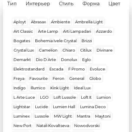
Тип
Интерьер
Стиль
Форма
Цвет
Цвет свечения
Цоколь
Количество плафонов
Бренд
Aployt
Abrasax
Ambiente
Ambrella Light
Art Classic
Arte Lamp
Arti Lampadari
Azzardo
Bogates
Bohemia Ivele Crystal
Brizzi
Crystal Lux
Camelion
Chiaro
Citilux
Divinare
Demarkt
Dio D Arte
Donolux
Eglo
Elektrostandard
Escada
F Promo
Evoluce
Freya
Favourite
Feron
General
Globo
Indigo
Illumico
Kink Light
Ideal Lux
L Arte Luce
LGO
Loft Lussole
Loft It
Lumion
Lightstar
Lucide
Lumien Hall
Lumina Deco
Luminex
Lussole
MW Light
Mantra
Maytoni
New Port
Natali Kovaltseva
Nowodvorski